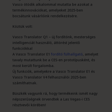
Vasco ötödik alkalommal mutatta be azokat a
termékinnovációkat, amelyeket 2025-ben
bocsátunk vásárlóink ​​rendelkezésére.
Köztük volt:
Vasco Translator Q1 – új fordítónk, mesterséges
intelligenciát használó, áttörést jelentő
funkciókkal
A Vasco Translator E1
fordító fülhallgató
, amelyet
tavaly mutattunk be a CES-en prototípusként, és
most került forgalomba.
Új funkciók, amelyekre a Vasco Translator E1 és
Vasco Translator V4 felhasználói 2025-ben
számíthatnak.
Büszkék vagyunk rá, hogy termékeink ismét nagy
népszerűségnek örvendtek a Las Vegas-i CES
résztvevői körében!