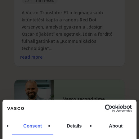
1 min read
A Vasco Translator E1 a legmagasabb
kitüntetést kapta a rangos Red Dot
versenyen, amelyet gyakran a „design
Oscar-díjaként” emlegetnek. Idén a fordító
fülhallgatónkat a „Kommunikációs
technológia”...
read more
Consent
Details
About