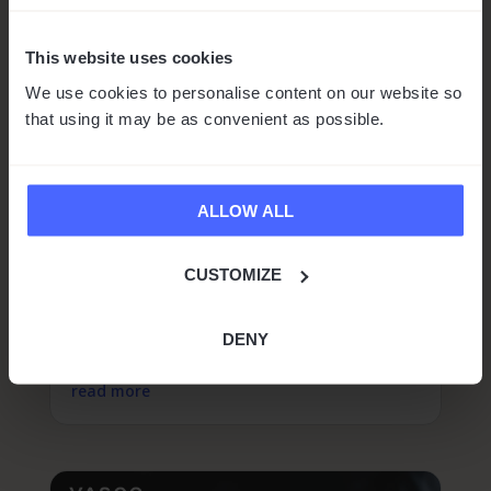
This website uses cookies
We use cookies to personalise content on our website so
Vasco másodszor került fel a
that using it may be as convenient as possible.
Financial Times rangsorába
by
Marta Baros
|
Mar 26, 2025
|
Hírek
ALLOW ALL
1 min read
Örömmel jelentjük be, hogy a Financial
CUSTOMIZE
Times és a Statista által készített Európa
leggyorsabban növekvő vállalatai FT1000
rangsorának kilencedik kiadásában
DENY
elismerték vállalatunkat. A Vasco idei po...
read more