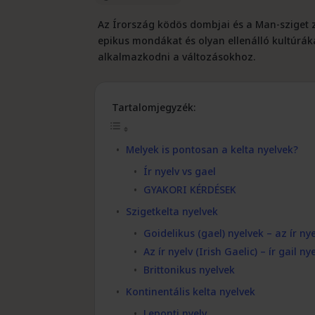
Az Írország ködös dombjai és a Man-sziget z
epikus mondákat és olyan ellenálló kultúrá
alkalmazkodni a változásokhoz.
Tartalomjegyzék:
Melyek is pontosan a kelta nyelvek?
Ír nyelv vs gael
GYAKORI KÉRDÉSEK
Szigetkelta nyelvek
Goidelikus (gael) nyelvek – az ír ny
Az ír nyelv (Irish Gaelic) – ír gail ny
Brittonikus nyelvek
Kontinentális kelta nyelvek
Leponti nyelv