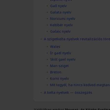
Gall nyelv
Galata nyelv
Noricumi nyelv
Keltibér nyelv
Galaic nyelv
A szigetkelta nyelvek revitalizációs tör
Wales
Ír gael nyelv
Skót gael nyelv
Man-sziget
Breton
Korni nyelv
Mit tegyél, ha nincs kedved megtanu
A kelta nyelvek — összegzés
Valójában egykor
Nyugat- és Közép-Európ