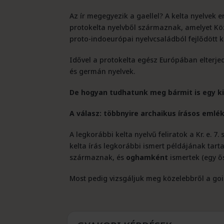
Az ír megegyezik a gaellel? A kelta nyelvek 
protokelta nyelvből származnak, amelyet Köz
proto-indoeurópai nyelvcsaládból fejlődött ki 
Idővel a protokelta egész Európában elterjed
és germán nyelvek.
De hogyan tudhatunk meg bármit is egy ki
A válasz: többnyire archaikus írásos emlé
A legkorábbi kelta nyelvű feliratok a Kr. e. 
kelta írás legkorábbi ismert példájának tart
származnak, és
oghamként
ismertek (egy ős
Most pedig vizsgáljuk meg közelebbről a goid