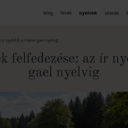
blog
hírek
nyelvek
utazás
 ír nyelvtől a manxi gael nyelvig
k felfedezése: az ír n
gael nyelvig