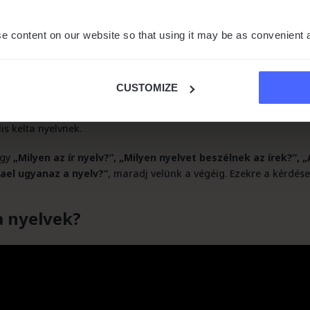
e content on our website so that using it may be as convenient 
s területeinek jelentős részén beszélték, sőt Ázsiába is eljutotta
rületére).
CUSTOMIZE
 (amely a brittonikus alágba tartozik) Franciaországban, Bretag
s kelta nyelvnek.
ogy
„Milyen az ír nyelv?”, „Milyen nyelvet beszélnek az írek?”, 
gael ugyanaz a nyelv?”
, maradj velünk a végéig. Ezekre a kérdés
a nyelvek?