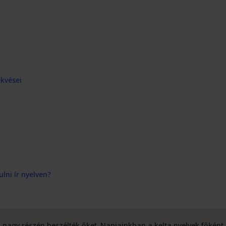
ekvései
lni ír nyelven?
a
nagy részén beszélték őket. Napjainkban a kelta nyelvek főként