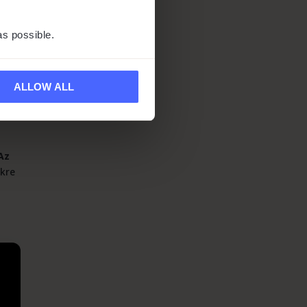
as possible.
k
ALLOW ALL
ne-
„Az
ekre