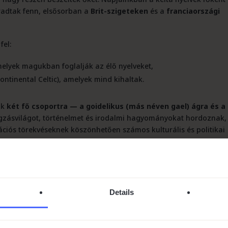
adtak fenn, elsősorban a
Brit-szigeteken
és a
franciaországi
fel:
amelyek magukban foglalják az élő nyelveket,
ontinental Celtic), amelyek mind kihaltak.
ik
két fő csoportra — a goidelikus (más néven gael) ágra és a
zásvilágot, történelmet és irodalmi hagyományokat hordoznak,
ációs törekvéseknek köszönhetően számos kulturális és politikai
ltak. Ide tartoznak:
Details