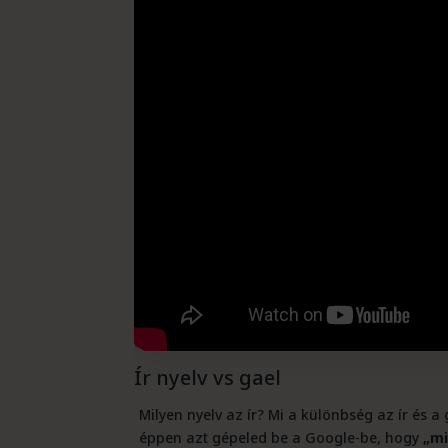
Ír nyelv vs gael
Milyen nyelv az ír? Mi a különbség az ír és a
éppen azt gépeled be a Google-be, hogy
„mi