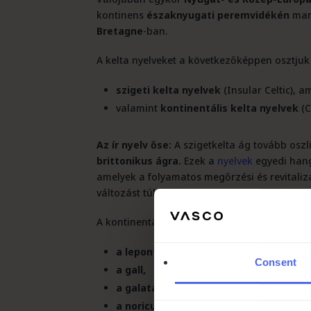
kontinens
északnyugati peremvidékén
mar
Bretagne
-ban.
A kelta nyelveket a következőképpen osztjuk 
szigeti kelta nyelvek
(Insular Celtic), 
valamint
kontinentális kelta nyelvek
(C
Az ír nyelv őse:
A szigetkelta ág tovább oszl
brittonikus ágra.
Ezek a
nyelvek
egyedi hang
amelyek a folyamatos megőrzési és revitaliz
változást túléltek.
A kontinentális kelta nyelvek mára mind kiha
a leponti,
Consent
a gall,
a galata,
a noricumi,