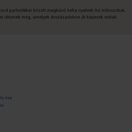
ord partvidékei között megbúvó kelta nyelvek ősi mítoszokat,
kat idéznek meg, amelyek évszázadokon át képesek voltak
elv őse
elv