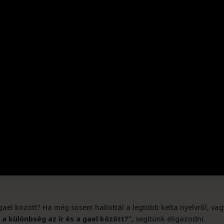
 gael között? Ha még sosem hallottál a legtöbb kelta nyelvről, vag
 a különbség az ír és a gael között?”,
segítünk eligazodni.