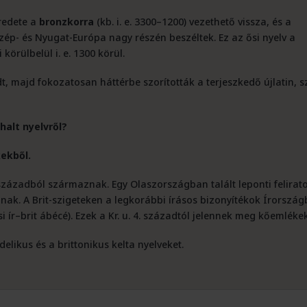
eredete a
bronzkorra
(kb. i. e. 3300–1200) vezethető vissza, és a
ép- és Nyugat-Európa nagy részén beszéltek. Ez az ősi nyelv a
körülbelül i. e. 1300 körül.
t, majd fokozatosan háttérbe szorították a terjeszkedő újlatin, s
halt nyelvről?
kekből.
7. századból származnak. Egy Olaszországban talált leponti felirat
anak. A Brit-szigeteken a legkorábbi írásos bizonyítékok Írország
i ír–brit ábécé). Ezek a Kr. u. 4. századtól jelennek meg kőemléke
elikus és a brittonikus kelta nyelveket.