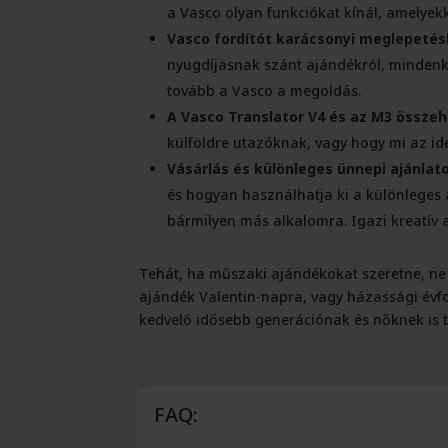
a Vasco olyan funkciókat kínál, amelyek
Vasco fordítót karácsonyi meglepetés
nyugdíjasnak szánt ajándékról, mindenkin
tovább a Vasco a megoldás.
A Vasco Translator V4 és az M3 összeh
külföldre utazóknak, vagy hogy mi az id
Vásárlás és különleges ünnepi ajánlat
és hogyan használhatja ki a különleges 
bármilyen más alkalomra. Igazi kreatív a
Tehát, ha műszaki ajándékokat szeretne, ne
ajándék Valentin-napra, vagy házassági évf
kedvelő idősebb generációnak és nőknek is t
FAQ: