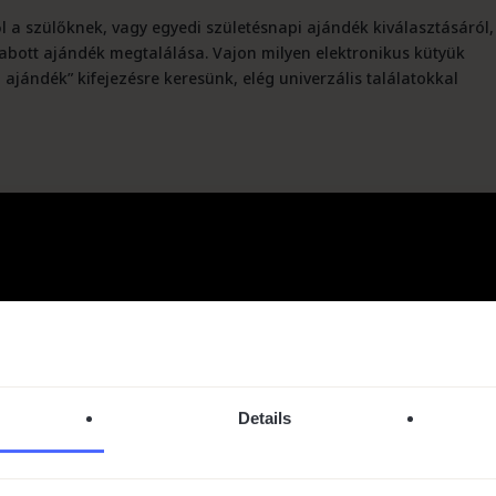
 a szülőknek, vagy egyedi születésnapi ajándék kiválasztásáról,
zabott ajándék megtalálása. Vajon milyen elektronikus kütyük
 ajándék” kifejezésre keresünk, elég univerzális találatokkal
Details