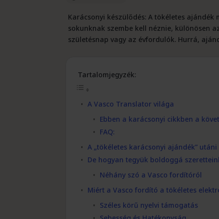
Karácsonyi készülődés: A tökéletes ajándék m
sokunknak szembe kell néznie, különösen az
születésnap vagy az évfordulók. Hurrá, aján
Tartalomjegyzék:
A Vasco Translator világa
Ebben a karácsonyi cikkben a követ
FAQ:
A „tökéletes karácsonyi ajándék” utáni
De hogyan tegyük boldoggá szeretteink
Néhány szó a Vasco fordítóról
Miért a Vasco fordító a tökéletes elek
Széles körű nyelvi támogatás
Sebesség és Hatékonyság