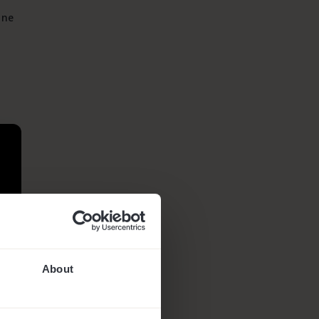
 ne
About