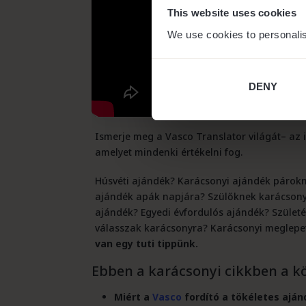
This website uses cookies
We use cookies to personalis
DENY
Ismerje meg a Vasco Translator világát– az i
amelyet mindenki értékelni fog.
Húsvéti ajándék? Karácsonyi ajándék párok
ajándék apák napjára? Szülőknek karácsonyi
ajándék? Egyedi évfordulós ajándék? Születé
válasszak karácsonyra? Karácsonyi meglepe
van egy tuti tippünk.
Ebben a karácsonyi cikkben a kö
Miért a
Vasco
fordító a tökéletes ajá