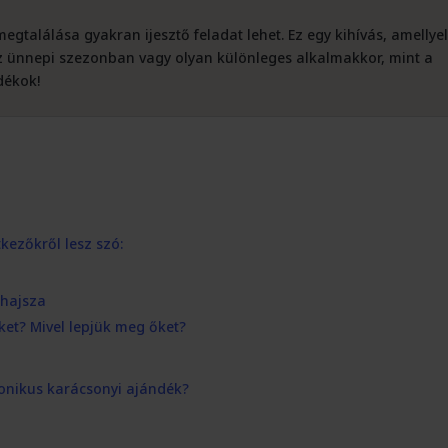
egtalálása gyakran ijesztő feladat lehet. Ez egy kihívás, amellye
 ünnepi szezonban vagy olyan különleges alkalmakkor, mint a
dékok!
kezőkről lesz szó:
 hajsza
et? Mivel lepjük meg őket?
tronikus karácsonyi ajándék?