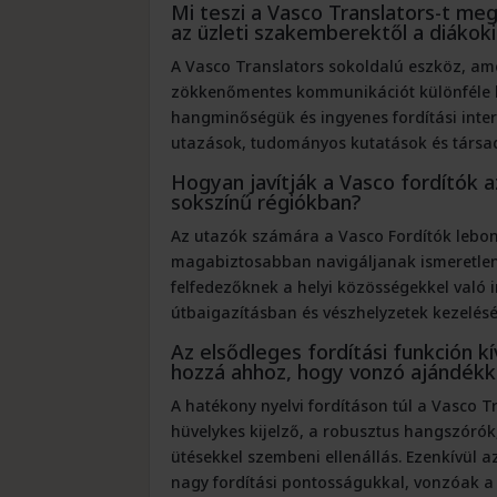
Mi teszi a
Vasco
Translators-t me
az üzleti szakemberektől a diákok
A Vasco Translators sokoldalú eszköz, ame
zökkenőmentes kommunikációt különféle h
hangminőségük és ingyenes fordítási inter
utazások, tudományos kutatások és társad
Hogyan javítják a Vasco fordítók a
sokszínű régiókban?
Az utazók számára a Vasco Fordítók lebont
magabiztosabban navigáljanak ismeretlen 
felfedezőknek a helyi közösségekkel való 
útbaigazításban és vészhelyzetek kezeléséb
Az elsődleges fordítási funkción kí
hozzá ahhoz, hogy vonzó ajándékk
A hatékony nyelvi fordításon túl a Vasco T
hüvelykes kijelző, a robusztus hangszórók
ütésekkel szembeni ellenállás. Ezenkívül 
nagy fordítási pontosságukkal, vonzóak a 