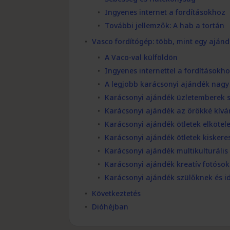
Ingyenes internet a fordításokhoz
További jellemzők: A hab a tortán
Vasco fordítógép: több, mint egy aján
A Vaco-val külföldön
Ingyenes internettel a fordításokh
A legjobb karácsonyi ajándék nag
Karácsonyi ajándék üzletemberek
Karácsonyi ajándék az örökké kívá
Karácsonyi ajándék ötletek elköte
Karácsonyi ajándék ötletek kisker
Karácsonyi ajándék multikulturáli
Karácsonyi ajándék kreatív fotóso
Karácsonyi ajándék szülőknek és 
Következtetés
Dióhéjban