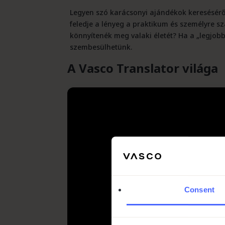
Legyen szó karácsonyi ajándékok kereséséről
feledje a lényeg a praktikum és személyre s
könnyítenék meg valaki életét? Ha a „legjobb
szembesülhetünk.
A
Vasco
Translator világa
Consent