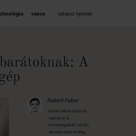
chnológia
vasco
válassz nyelvet
 barátoknak: A
ógép
Robert Faber
Robert lelkes utazó és
rajong az új
technológiákért. Jól főz,
de soha nincs rá elég