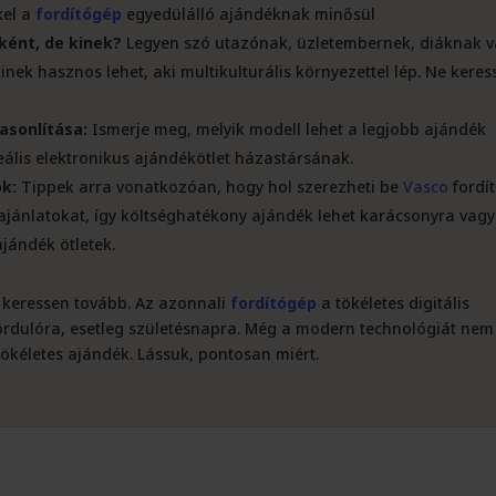
kel a
fordítógép
egyedülálló ajándéknak minősül
ként, de kinek?
Legyen szó utazónak, üzletembernek, diáknak 
ek hasznos lehet, aki multikulturális környezettel lép. Ne keres
asonlítása:
Ismerje meg, melyik modell lehet a legjobb ajándék
eális elektronikus ajándékötlet házastársának.
ok:
Tippek arra vonatkozóan, hogy hol szerezheti be
Vasco
fordít
ajánlatokat, így költséghatékony ajándék lehet karácsonyra vagy
jándék ötletek.
 keressen tovább. Az azonnali
fordítógép
a tökéletes digitális
ordulóra, esetleg születésnapra. Még a modern technológiát nem
ökéletes ajándék. Lássuk, pontosan miért.