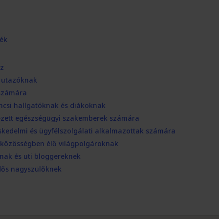
dék
oz
y utazóknak
 számára
ncsi hallgatóknak és diákoknak
lezett egészségügyi szakemberek számára
eskedelmi és ügyfélszolgálati alkalmazottak számára
s közösségben élő világpolgároknak
knak és uti bloggereknek
idős nagyszülőknek