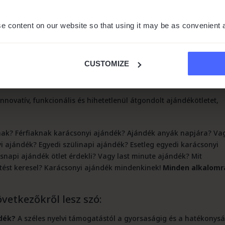
e content on our website so that using it may be as convenient 
CUSTOMIZE
nnovatív, funkcionális és hihetetlenül átgondolt ajándékötletet,
nak? Férfiaknak karácsonyi ajándék? Ajándék anyák napjára? Va
 ajándék? Egyedi szülinapi ajándék? Esetleg egyedi karácsonyi
snapi ajándék ötlet érdekli? Vagy last minute ajándék? Mit
tést keresel? Karácsonyi ajándék mindenkinek!
Minden alkalomr
vetkezőkről lesz szó:
ndék?
A széles nyelvi támogatástól a gyorsaságig és a hatékonys