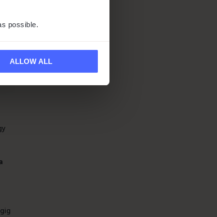
as possible.
ALLOW ALL
gy
a
ágig