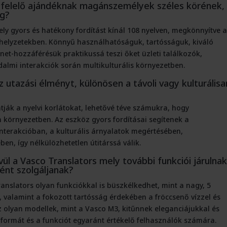
gfelelő ajándéknak magánszemélyek széles körének,
ig?
ly gyors és hatékony fordítást kínál 108 nyelven, megkönnyítve 
elyzetekben. Könnyű használhatóságuk, tartósságuk, kiváló
net-hozzáférésük praktikussá teszi őket üzleti találkozók,
almi interakciók során multikulturális környezetben.
z utazási élményt, különösen a távoli vagy kulturálisa
ják a nyelvi korlátokat, lehetővé téve számukra, hogy
környezetben. Az eszköz gyors fordításai segítenek a
interakcióban, a kulturális árnyalatok megértésében,
en, így nélkülözhetetlen útitárssá válik.
vül a Vasco Translators mely további funkciói járulna
ént szolgáljanak?
ranslators olyan funkciókkal is büszkélkedhet, mint a nagy, 5
, valamint a fokozott tartósság érdekében a fröccsenő vízzel és
az olyan modellek, mint a Vasco M3, kitűnnek eleganciájukkal és
formát és a funkciót egyaránt értékelő felhasználók számára.