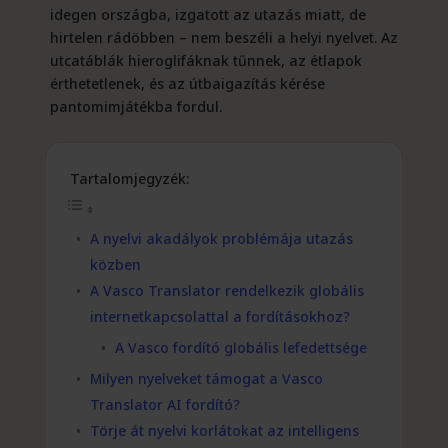
idegen országba, izgatott az utazás miatt, de
hirtelen rádöbben – nem beszéli a helyi nyelvet. Az
utcatáblák hieroglifáknak tűnnek, az étlapok
érthetetlenek, és az útbaigazítás kérése
pantomimjátékba fordul.
Tartalomjegyzék:
A nyelvi akadályok problémája utazás
közben
A Vasco Translator rendelkezik globális
internetkapcsolattal a fordításokhoz?
A Vasco fordító globális lefedettsége
Milyen nyelveket támogat a Vasco
Translator AI fordító?
Törje át nyelvi korlátokat az intelligens