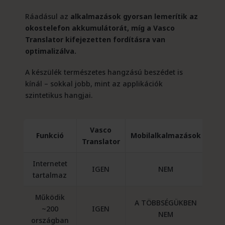
Ráadásul az
alkalmazások gyorsan lemerítik az
okostelefon akkumulátorát, míg a Vasco
Translator kifejezetten fordításra van
optimalizálva.
A készülék természetes hangzású beszédet is
kínál – sokkal jobb, mint az applikációk
szintetikus hangjai.
Vasco
Funkció
Mobilalkalmazások
Translator
Internetet
IGEN
NEM
tartalmaz
Működik
A TÖBBSÉGÜKBEN
~200
IGEN
NEM
országban