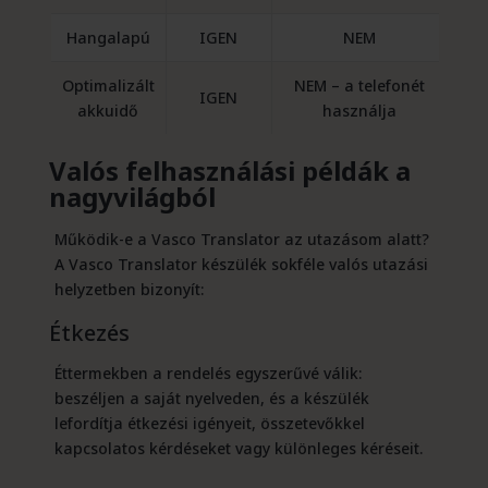
Hangalapú
IGEN
NEM
Optimalizált
NEM – a telefonét
IGEN
akkuidő
használja
Valós felhasználási példák a
nagyvilágból
Működik-e a Vasco Translator az utazásom alatt?
A Vasco Translator készülék sokféle valós utazási
helyzetben bizonyít:
Étkezés
Éttermekben a rendelés egyszerűvé válik:
beszéljen a saját nyelveden, és a készülék
lefordítja étkezési igényeit, összetevőkkel
kapcsolatos kérdéseket vagy különleges kéréseit.