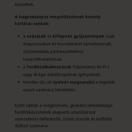
terjedhet.
A hagyományos megoldásoknak komoly
korlátai vannak:
a
szótárak
és
kifejezés gyűjtemények
csak
alapszavakat és mondatokat tartalmaznak,
összetettebb párbeszédekhez
használhatatlanok,
a
fordítóalkalmazások
folyamatos Wi-Fi-t
vagy drága adatforgalmat igényelnek,
minden úti cél
nyelvét megtanulni
a legtöbb
utazó számára lehetetlen.
Ezért váltak a megbízható, globális lefedettségű
fordítókészülékek alapvető utazótárssá
nemzetközi felfedezők, üzleti utazók és külföldi
diákok számára.