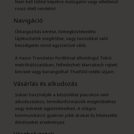
Nem kell többé képekre mutogatni vagy véletlenül
rossz ételt rendelni!
Navigáció
Útbaigazítás kérése, tömegközlekedési
tájékoztatók megértése, vagy taxisokkal való
beszélgetés mind egyszerűvé válik.
A Vasco Translator fordítóval elboldogul Tokió
metróhálózatában, felfedezheti Marrakech rejtett
kincseit vagy barangolhat Thaiföld vidéki útjain.
Vásárlás és alkudozás
Sokan használják a készüléket piacokon való
alkudozáshoz, termékinformációk megértéséhez
vagy méretek egyeztetéséhez. A világos
kommunikáció gyakran jobb árakat és hitelesebb
élményeket eredményez.