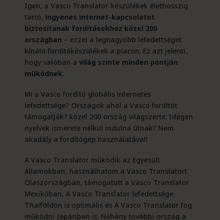
Igen, a Vasco Translator készülékek élethosszig
tartó,
ingyenes internet-kapcsolatot
biztosítanak fordításokhoz közel 200
országban
– ezzel a legnagyobb lefedettséget
kínáló fordítókészülékek a piacon. Ez azt jelenti,
hogy valóban a
világ szinte minden pontján
működnek
.
Mi a Vasco fordító globális internetes
lefedettsége? Országok ahol a Vasco fordítót
támogatják? közel 200 ország világszerte. Idegen
nyelvek ismerete nélkül indulna útnak? Nem
akadály a fordítógép használatával!
A Vasco Translator működik az Egyesült
Államokban, használhatom a Vasco Translatort
Olaszországban, támogatott a Vasco Translator
Mexikóban, A Vasco Translator lefedettsége
Thaiföldön is optimális és A Vasco Translator fog
működni Japánban is. Néhány további ország a