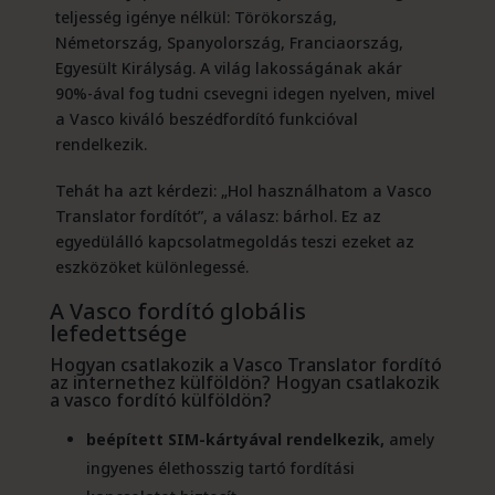
teljesség igénye nélkül: Törökország,
Németország, Spanyolország, Franciaország,
Egyesült Királyság. A világ lakosságának akár
90%-ával fog tudni csevegni idegen nyelven, mivel
a Vasco kiváló beszédfordító funkcióval
rendelkezik.
Tehát ha azt kérdezi: „Hol használhatom a Vasco
Translator fordítót”, a válasz: bárhol. Ez az
egyedülálló kapcsolatmegoldás teszi ezeket az
eszközöket különlegessé.
A Vasco fordító globális
lefedettsége
Hogyan csatlakozik a Vasco Translator fordító
az internethez külföldön? Hogyan csatlakozik
a
vasco
fordító külföldön?
beépített SIM-kártyával rendelkezik,
amely
ingyenes élethosszig tartó fordítási