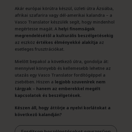
Akár európai körútra készül, üzleti útra Ázsiába,
afrikai szafarira vagy dél-amerikai kalandra – a
Vasco Translator készülék segít, hogy mindenhol
megértesse magát. A
helyi finomságok
megrendelésétől a kulturális beszélgetésekig
az eszköz
értékes élményekké alakítja
az
esetleges frusztrációkat.
Mielőtt bepakol a következő útra, gondolja át:
mennyivel könnyebb és kellemesebb lehetne az
utazás egy Vasco Translator fordítógéppel a
zsebében. Hiszen a
legjobb szuvenírek nem
tárgyak – hanem az emberekkel megélt
kapcsolatok és beszélgetések.
Készen áll, hogy áttörje a nyelvi korlátokat a
következő kalandján?
Fordítson beszélgetéseket egyszerűen