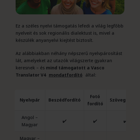
Ez a széles nyelvi támogatás lefedi a világ legfőbb
nyelveit és sok regionális dialektust is, mivel a
készülék anyanyelvi kiejtést biztosít.
Az alábbiakban néhány népszerű nyelvpárosítást
lát, amelyeket az utazók világszerte gyakran
keresnek – és
mind támogatott a Vasco
Translator V4
mondatfordító
által:
Fotó
Nyelvpár
Beszédfordító
Szövegfordít
fordító
Angol –
✔️
✔️
✔️
Magyar
Magyar –