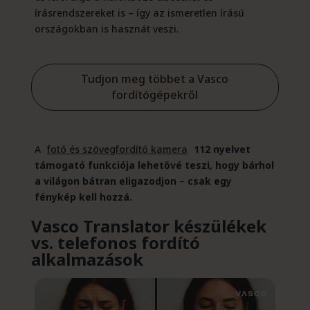
írásrendszereket is – így az ismeretlen írású
országokban is hasznát veszi.
Tudjon meg többet a Vasco
fordítógépekről
A
fotó és szövegfordító kamera
112 nyelvet
támogató funkciója lehetővé teszi, hogy bárhol
a világon bátran eligazodjon
–
csak egy
fénykép kell hozzá.
Vasco Translator készülékek
vs. telefonos fordító
alkalmazások