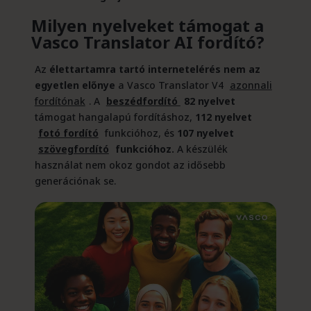
Milyen nyelveket támogat a
Vasco Translator AI fordító?
Az
élettartamra tartó internetelérés nem az
egyetlen előnye
a Vasco Translator V4
azonnali
fordítónak
. A
beszédfordító
82 nyelvet
támogat hangalapú fordításhoz,
112 nyelvet
fotó fordító
funkcióhoz, és
107 nyelvet
szövegfordító
funkcióhoz.
A készülék
használat nem okoz gondot az idősebb
generációnak se.