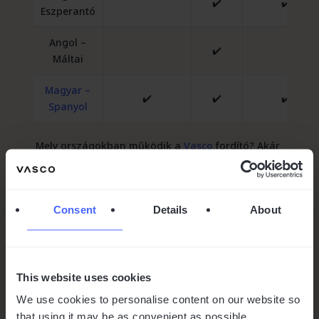
✔️
✔️
Eszperantó
Angol –
✔️
Máltai
Magyar –
✔️
✔️
✔️
Spanyol
Mely országokban működik a
Vasco
fordító? Akár
Európában, – ahol sokféle nyelv létezik, akár
Kelet-Ázsiában jár, vagy ritkább nyelvterületeken
kalandozik – a Vasco Translator fordító segít a
Consent
Details
About
kommunikációban.
Nemcsak a szavakat fordítja le, hanem érti a
szövegkörnyezetet is, így természetes hangzású
fordításokat ad, amelyeket a helyiek is
This website uses cookies
megértenek. Szükség esetén emailben el is
We use cookies to personalise content on our website so
küldheti a fordítást.
that using it may be as convenient as possible.