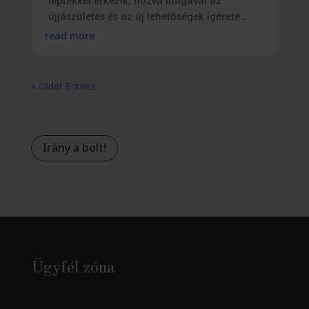
léptekkel érkezik, hozva magával az
újjászületés és az új lehetőségek ígéreté...
read more
« Older Entries
Irány a bolt!
Ügyfél zóna