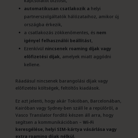
kapcsolatot biztosít,
automatikusan csatlakozik a
helyi
partnerszolgáltatók hálózataihoz, amikor új
országba érkezik,
a csatlakozás zökkenőmentes, és
nem
igényel felhasználói beállítást
,
Ezenkívül
nincsenek roaming díjak vagy
előfizetési díjak
, amelyek miatt aggódni
kellene.
Ráadásul nincsenek barangolási díjak vagy
előfizetési költségek, feltöltős kiadások.
Ez azt jelenti, hogy akár Tokióban, Barcelonában,
Kairóban vagy Sydney-ben száll le a repülőről, a
Vasco Translator fordító készen áll arra, hogy
segítsen a kommunikációban –
Wi-Fi
keresgélése, helyi SIM-kártya vásárlása vagy
extra roaming díjak nélkül.