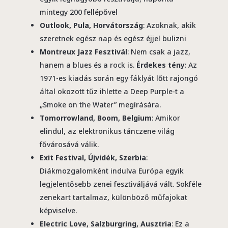
mintegy 200 fellépővel
Outlook, Pula, Horvátország
: Azoknak, akik
szeretnek egész nap és egész éjjel bulizni
Montreux Jazz Fesztivál
: Nem csak a jazz,
hanem a blues és a rock is.
Érdekes tény
: Az
1971-es kiadás során egy fáklyát lőtt rajongó
által okozott tűz ihlette a Deep Purple-t a
„Smoke on the Water” megírására.
Tomorrowland, Boom, Belgium
: Amikor
elindul, az elektronikus tánczene világ
fővárosává válik.
Exit Festival, Újvidék, Szerbia
:
Diákmozgalomként indulva Európa egyik
legjelentősebb zenei fesztiváljává vált. Sokféle
zenekart tartalmaz, különböző műfajokat
képviselve.
Electric Love, Salzburgring, Ausztria
: Ez a