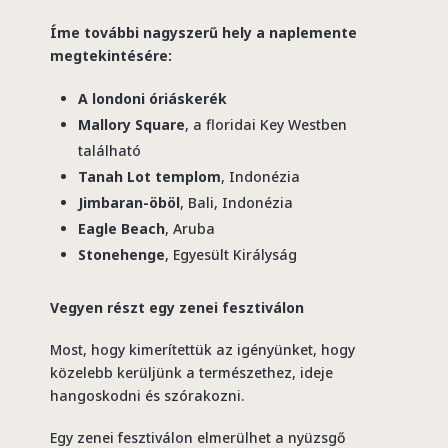
Íme további nagyszerű hely a naplemente
megtekintésére:
A londoni óriáskerék
Mallory Square
, a floridai Key Westben
található
Tanah Lot templom
, Indonézia
Jimbaran-öböl
, Bali, Indonézia
Eagle Beach
, Aruba
Stonehenge
, Egyesült Királyság
Vegyen részt egy zenei fesztiválon
Most, hogy kimerítettük az igényünket, hogy
közelebb kerüljünk a természethez, ideje
hangoskodni és szórakozni.
Egy zenei fesztiválon elmerülhet a nyüzsgő