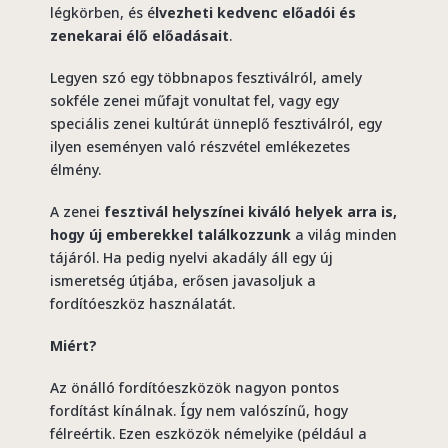
légkörben, és é
lvezheti kedvenc előadói és
zenekarai élő előadásait
.
Legyen szó egy többnapos fesztiválról, amely
sokféle zenei műfajt vonultat fel, vagy egy
speciális zenei kultúrát ünneplő fesztiválról, egy
ilyen eseményen való részvétel emlékezetes
élmény.
A zenei
fesztivál helyszínei kiváló helyek arra is,
hogy új emberekkel találkozzunk
a világ minden
tájáról. Ha pedig nyelvi akadály áll egy új
ismeretség útjába, erősen javasoljuk a
fordítóeszköz használatát.
Miért?
Az önálló fordítóeszközök nagyon pontos
fordítást kínálnak. Így nem valószínű, hogy
félreértik. Ezen eszközök némelyike (például a