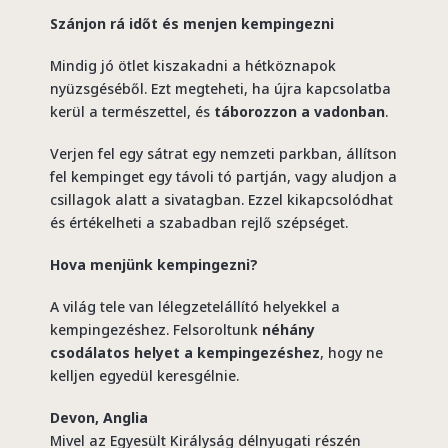
Szánjon rá időt és menjen kempingezni
Mindig jó ötlet kiszakadni a hétköznapok
nyüzsgéséből. Ezt megteheti, ha újra kapcsolatba
kerül a természettel, és
táborozzon a vadonban
.
Verjen fel egy sátrat egy nemzeti parkban, állítson
fel kempinget egy távoli tó partján, vagy aludjon a
csillagok alatt a sivatagban. Ezzel kikapcsolódhat
és értékelheti a szabadban rejlő szépséget.
Hova menjünk kempingezni?
A világ tele van lélegzetelállító helyekkel a
kempingezéshez. Felsoroltunk
néhány
csodálatos helyet a kempingezéshez
, hogy ne
kelljen egyedül keresgélnie.
Devon, Anglia
Mivel az Egyesült Királyság délnyugati részén