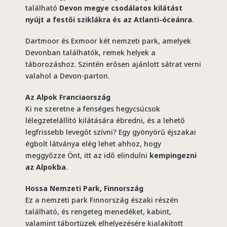
található
Devon megye csodálatos kilátást
nyújt a festői sziklákra és az Atlanti-óceánra
.
Dartmoor és Exmoor két nemzeti park, amelyek
Devonban találhatók, remek helyek a
táborozáshoz. Szintén erősen ajánlott sátrat verni
valahol a Devon-parton.
Az Alpok Franciaország
Ki ne szeretne a fenséges hegycsúcsok
lélegzetelállító kilátására ébredni, és a lehető
legfrissebb levegőt szívni? Egy gyönyörű éjszakai
égbolt látványa elég lehet ahhoz, hogy
meggyőzze Önt, itt az idő elindulni
kempingezni
az Alpokba
.
Hossa Nemzeti Park, Finnország
Ez a nemzeti park Finnország északi részén
található, és rengeteg menedéket, kabint,
valamint tábortüzek elhelyezésére kialakított