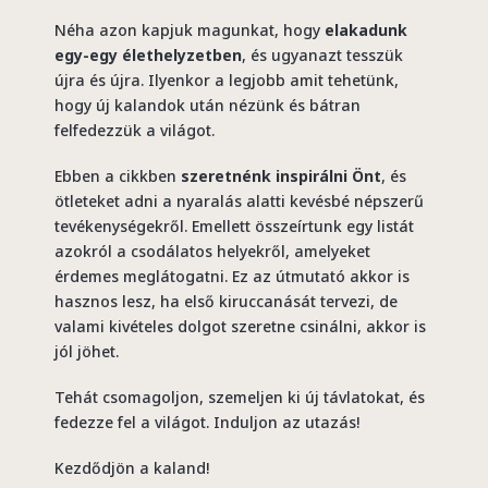
Néha azon kapjuk magunkat, hogy
elakadunk
egy-egy élethelyzetben
, és ugyanazt tesszük
újra és újra. Ilyenkor a legjobb amit tehetünk,
hogy új kalandok után nézünk és bátran
felfedezzük a világot.
Ebben a cikkben
szeretnénk inspirálni Önt
, és
ötleteket adni a nyaralás alatti kevésbé népszerű
tevékenységekről. Emellett összeírtunk egy listát
azokról a csodálatos helyekről, amelyeket
érdemes meglátogatni. Ez az útmutató akkor is
hasznos lesz, ha első kiruccanását tervezi, de
valami kivételes dolgot szeretne csinálni, akkor is
jól jöhet.
Tehát csomagoljon, szemeljen ki új távlatokat, és
fedezze fel a világot. Induljon az utazás!
Kezdődjön a kaland!