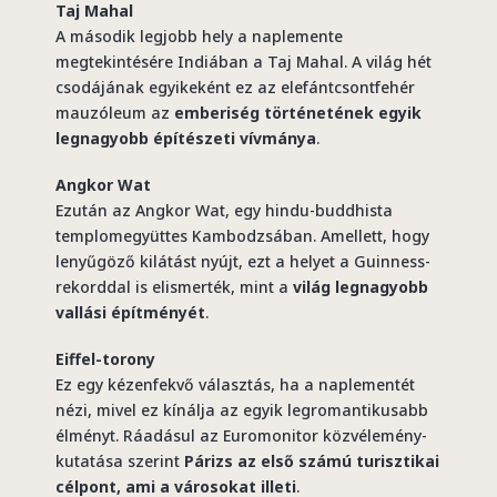
Taj Mahal
A második legjobb hely a naplemente
megtekintésére Indiában a Taj Mahal. A világ hét
csodájának egyikeként ez az elefántcsontfehér
mauzóleum az
emberiség történetének egyik
legnagyobb építészeti vívmánya
.
Angkor Wat
Ezután az Angkor Wat, egy hindu-buddhista
templomegyüttes Kambodzsában. Amellett, hogy
lenyűgöző kilátást nyújt, ezt a helyet a Guinness-
rekorddal is elismerték, mint a
világ legnagyobb
vallási építményét
.
Eiffel-torony
Ez egy kézenfekvő választás, ha a naplementét
nézi, mivel ez kínálja az egyik legromantikusabb
élményt. Ráadásul az Euromonitor közvélemény-
kutatása szerint
Párizs az első számú turisztikai
célpont, ami a városokat illeti
.