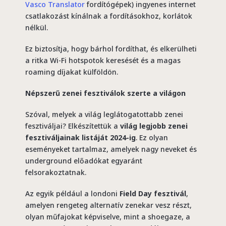
Vasco Translator
fordítógépek) ingyenes internet
csatlakozást kínálnak a fordításokhoz, korlátok
nélkül.
Ez biztosítja, hogy bárhol fordíthat, és elkerülheti
a ritka Wi-Fi hotspotok keresését és a magas
roaming díjakat külföldön.
Népszerű zenei fesztiválok szerte a világon
Szóval, melyek a világ leglátogatottabb zenei
fesztiváljai? Elkészítettük a
világ legjobb zenei
fesztiváljainak listáját 2024-ig
. Ez olyan
eseményeket tartalmaz, amelyek nagy neveket és
underground előadókat egyaránt
felsorakoztatnak.
Az egyik például a londoni
Field Day fesztivál
,
amelyen rengeteg alternatív zenekar vesz részt,
olyan műfajokat képviselve, mint a shoegaze, a