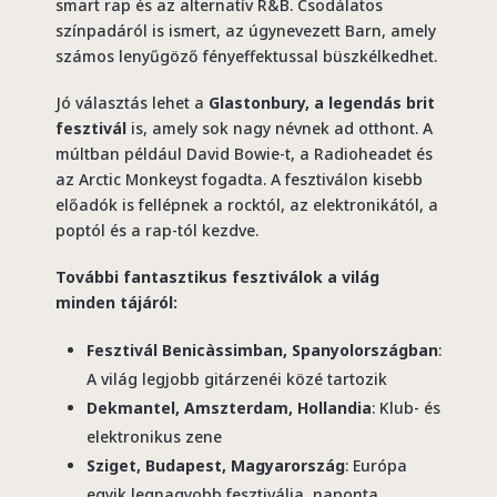
smart rap és az alternatív R&B. Csodálatos
színpadáról is ismert, az úgynevezett Barn, amely
számos lenyűgöző fényeffektussal büszkélkedhet.
Jó választás lehet a
Glastonbury, a legendás brit
fesztivál
is, amely sok nagy névnek ad otthont. A
múltban például David Bowie-t, a Radioheadet és
az Arctic Monkeyst fogadta. A fesztiválon kisebb
előadók is fellépnek a rocktól, az elektronikától, a
poptól és a rap-tól kezdve.
További fantasztikus fesztiválok a világ
minden tájáról:
Fesztivál Benicàssimban, Spanyolországban
:
A világ legjobb gitárzenéi közé tartozik
Dekmantel, Amszterdam, Hollandia
: Klub- és
elektronikus zene
Sziget, Budapest, Magyarország
: Európa
egyik legnagyobb fesztiválja, naponta