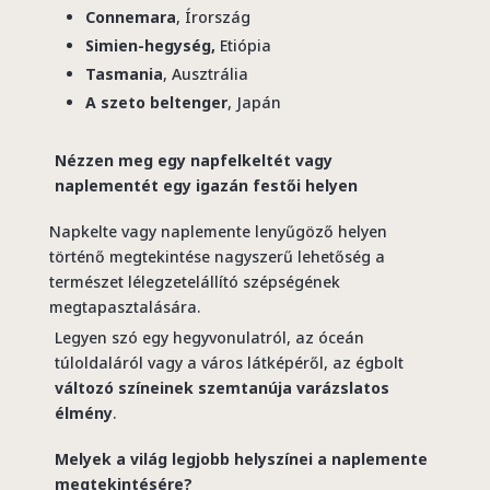
Connemara
, Írország
Simien-hegység,
Etiópia
Tasmania
, Ausztrália
A szeto beltenger
, Japán
Nézzen meg egy napfelkeltét vagy
naplementét egy igazán festői helyen
Napkelte vagy naplemente lenyűgöző helyen
történő megtekintése nagyszerű lehetőség a
természet lélegzetelállító szépségének
megtapasztalására.
Legyen szó egy hegyvonulatról, az óceán
túloldaláról vagy a város látképéről, az égbolt
változó színeinek szemtanúja varázslatos
élmény
.
Melyek a világ legjobb helyszínei a naplemente
megtekintésére?