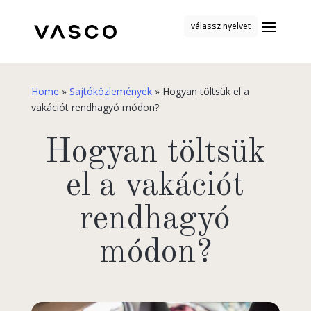
válassz nyelvet
Home
»
Sajtóközlemények
»
Hogyan töltsük el a
vakációt rendhagyó módon?
Hogyan töltsük
el a vakációt
rendhagyó
módon?