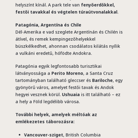
helyszínt kínál. A park tele van
fenyőerdőkkel,
festői tavakkal és végtelen túraútvonalakkal
.
Patagónia, Argentína és Chile
Dél-Amerika e vad szeglete Argentínán és Chilén is
átível, és remek kempingezőhelyekkel
büszkélkedhet, ahonnan csodálatos kilátás nyílik
a vulkáni eredetű, hófödte Andokra.
Patagónia egyik legfontosabb turisztikai
látványossága a
Perito Moreno
, a Santa Cruz
tartományban található gleccser és
Bariloche
, egy
gyönyörű város, amelyet festői tavak és Andok
hegyei vesznek körül.
Ushuaia
is itt található – ez
a hely a Föld legdélibb városa.
További helyek, amelyek méltóak az
emlékezetes táborozásra:
Vancouver-sziget
, British Columbia