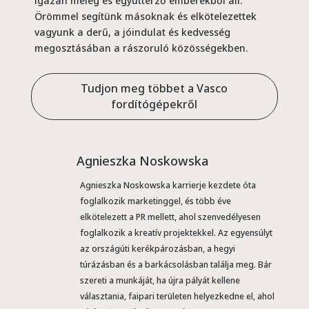
igazán meleg és együttérző emberekből áll.
Örömmel segítünk másoknak és elkötelezettek
vagyunk a derű, a jóindulat és kedvesség
megosztásában a rászoruló közösségekben.
Tudjon meg többet a Vasco
fordítógépekről
Agnieszka Noskowska
Agnieszka Noskowska karrierje kezdete óta
foglalkozik marketinggel, és több éve
elkötelezett a PR mellett, ahol szenvedélyesen
foglalkozik a kreatív projektekkel. Az egyensúlyt
az országúti kerékpározásban, a hegyi
túrázásban és a barkácsolásban találja meg. Bár
szereti a munkáját, ha újra pályát kellene
választania, faipari területen helyezkedne el, ahol