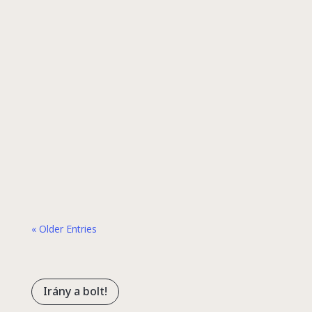
szükség van a kiváló minőségű fordításokra.
Hagyományosan tapasztalt fordítókat
bíztak meg az idegen nyelvű tartalmak
elkészítésével. Manapság azonban a fordító
alkalmazások gyorsabb és olcsóbb
megoldást kínálnak – mind a
magánfelhasználók, mind a vállalkozások
számára. De a rengeteg elérhető
alkalmazás közül melyik a legjobb? Van
olyan, ami jobb…
« Older Entries
Irány a bolt!