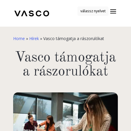
válassz nyelvet
Home
»
Hírek
»
Vasco támogatja a rászorulókat
Vasco támogatja
a rászorulókat