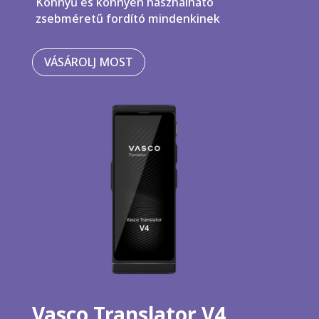
Könnyű és könnyen használható
zsebméretű fordító mindenkinek
VÁSÁROLJ MOST
Vasco Translator V4