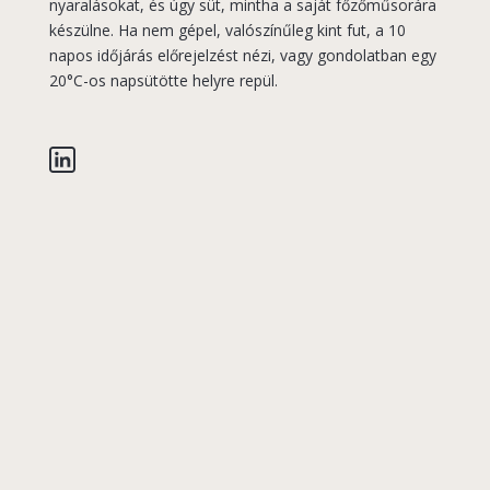
nyaralásokat, és úgy süt, mintha a saját főzőműsorára
készülne. Ha nem gépel, valószínűleg kint fut, a 10
napos időjárás előrejelzést nézi, vagy gondolatban egy
20°C-os napsütötte helyre repül.