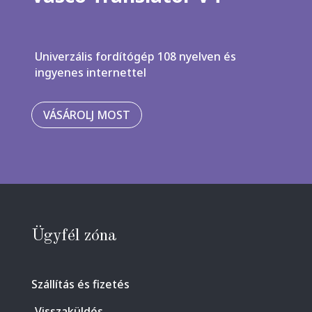
Univerzális fordítógép 108 nyelven és
ingyenes internettel
VÁSÁROLJ MOST
Ügyfél zóna
Szállítás és fizetés
Visszaküldés