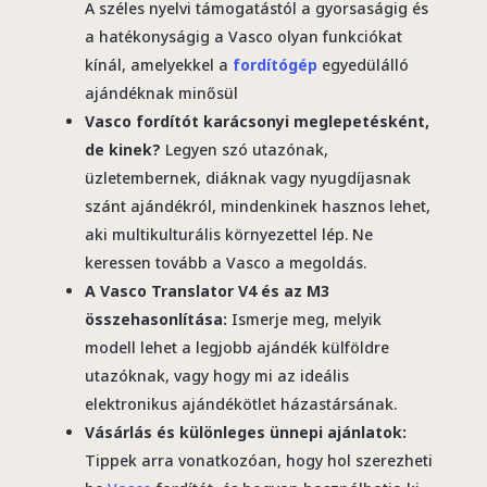
A széles nyelvi támogatástól a gyorsaságig és
a hatékonyságig a Vasco olyan funkciókat
kínál, amelyekkel a
fordítógép
egyedülálló
ajándéknak minősül
Vasco fordítót karácsonyi meglepetésként,
de kinek?
Legyen szó utazónak,
üzletembernek, diáknak vagy nyugdíjasnak
szánt ajándékról, mindenkinek hasznos lehet,
aki multikulturális környezettel lép. Ne
keressen tovább a Vasco a megoldás.
A Vasco Translator V4 és az M3
összehasonlítása:
Ismerje meg, melyik
modell lehet a legjobb ajándék külföldre
utazóknak, vagy hogy mi az ideális
elektronikus ajándékötlet házastársának.
Vásárlás és különleges ünnepi ajánlatok:
Tippek arra vonatkozóan, hogy hol szerezheti