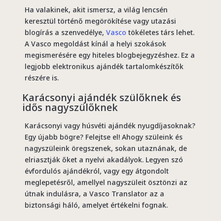
Ha valakinek, akit ismersz, a világ lencsén
keresztül történő megörökítése vagy utazási
blogírás a szenvedélye,
Vasco
tökéletes társ lehet.
A Vasco megoldást kínál a helyi szokások
megismerésére egy hiteles blogbejegyzéshez. Ez a
legjobb elektronikus ajándék tartalomkészítők
részére is.
Karácsonyi ajándék szülőknek és
idős nagyszülőknek
Karácsonyi vagy húsvéti ajándék nyugdíjasoknak?
Egy újabb bögre? Felejtse el! Ahogy szüleink és
nagyszüleink öregszenek, sokan utaznának, de
elriasztják őket a nyelvi akadályok. Legyen szó
évfordulós ajándékról, vagy egy átgondolt
meglepetésről, amellyel nagyszüleit ösztönzi az
útnak indulásra, a Vasco Translator az a
biztonsági háló, amelyet értékelni fognak.