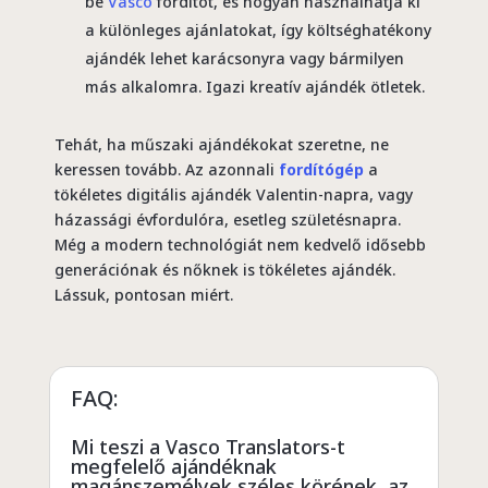
be
Vasco
fordítót, és hogyan használhatja ki
a különleges ajánlatokat, így költséghatékony
ajándék lehet karácsonyra vagy bármilyen
más alkalomra. Igazi kreatív ajándék ötletek.
Tehát, ha műszaki ajándékokat szeretne, ne
keressen tovább. Az azonnali
fordítógép
a
tökéletes digitális ajándék Valentin-napra, vagy
házassági évfordulóra, esetleg születésnapra.
Még a modern technológiát nem kedvelő idősebb
generációnak és nőknek is tökéletes ajándék.
Lássuk, pontosan miért.
FAQ:
Mi teszi a
Vasco
Translators-t
megfelelő ajándéknak
magánszemélyek széles körének, az