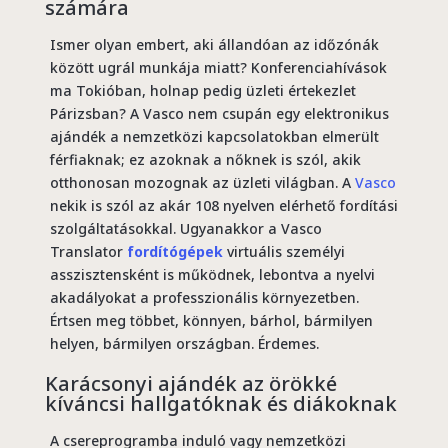
számára
Ismer olyan embert, aki állandóan az időzónák
között ugrál munkája miatt? Konferenciahívások
ma Tokióban, holnap pedig üzleti értekezlet
Párizsban? A Vasco nem csupán egy elektronikus
ajándék a nemzetközi kapcsolatokban elmerült
férfiaknak; ez azoknak a nőknek is szól, akik
otthonosan mozognak az üzleti világban. A
Vasco
nekik is szól az akár 108 nyelven elérhető fordítási
szolgáltatásokkal. Ugyanakkor a Vasco
Translator
fordítógépek
virtuális személyi
asszisztensként is működnek, lebontva a nyelvi
akadályokat a professzionális környezetben.
Értsen meg többet, könnyen, bárhol, bármilyen
helyen, bármilyen országban. Érdemes.
Karácsonyi ajándék az örökké
kíváncsi hallgatóknak és diákoknak
A csereprogramba induló vagy nemzetközi