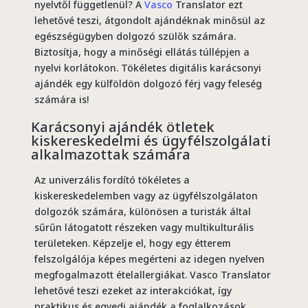
nyelvtől függetlenül? A
Vasco
Translator ezt
lehetővé teszi, átgondolt ajándéknak minősül az
egészségügyben dolgozó szülők számára.
Biztosítja, hogy a minőségi ellátás túllépjen a
nyelvi korlátokon. Tökéletes digitális karácsonyi
ajándék egy külföldön dolgozó férj vagy feleség
számára is!
Karácsonyi ajándék ötletek
kiskereskedelmi és ügyfélszolgálati
alkalmazottak számára
Az univerzális fordító tökéletes a
kiskereskedelemben vagy az ügyfélszolgálaton
dolgozók számára, különösen a turisták által
sűrűn látogatott részeken vagy multikulturális
területeken. Képzelje el, hogy egy étterem
felszolgálója képes megérteni az idegen nyelven
megfogalmazott ételallergiákat. Vasco Translator
lehetővé teszi ezeket az interakciókat, így
praktikus és egyedi ajándék a foglalkozások