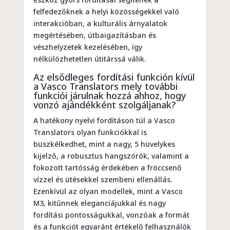
felfedezőknek a helyi közösségekkel való
interakcióban, a kulturális árnyalatok
megértésében, útbaigazításban és
vészhelyzetek kezelésében, így
nélkülözhetetlen útitárssá válik.
Az elsődleges fordítási funkción kívül
a Vasco Translators mely további
funkciói járulnak hozzá ahhoz, hogy
vonzó ajándékként szolgáljanak?
A hatékony nyelvi fordításon túl a Vasco
Translators olyan funkciókkal is
büszkélkedhet, mint a nagy, 5 hüvelykes
kijelző, a robusztus hangszórók, valamint a
fokozott tartósság érdekében a fröccsenő
vízzel és ütésekkel szembeni ellenállás.
Ezenkívül az olyan modellek, mint a Vasco
M3, kitűnnek eleganciájukkal és nagy
fordítási pontosságukkal, vonzóak a formát
és a funkciót egyaránt értékelő felhasználók