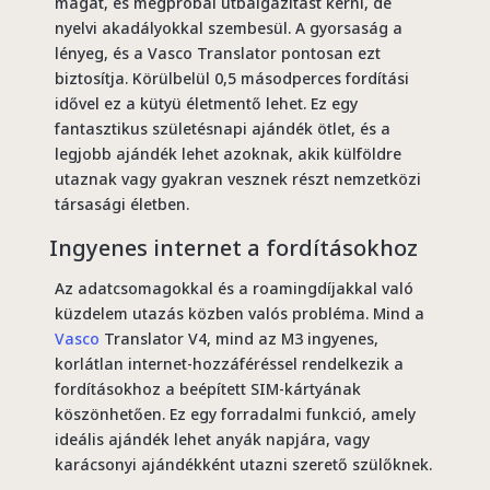
magát, és megpróbál útbaigazítást kérni, de
nyelvi akadályokkal szembesül. A gyorsaság a
lényeg, és a Vasco Translator pontosan ezt
biztosítja. Körülbelül 0,5 másodperces fordítási
idővel ez a kütyü életmentő lehet. Ez egy
fantasztikus születésnapi ajándék ötlet, és a
legjobb ajándék lehet azoknak, akik külföldre
utaznak vagy gyakran vesznek részt nemzetközi
társasági életben.
Ingyenes internet a fordításokhoz
Az adatcsomagokkal és a roamingdíjakkal való
küzdelem utazás közben valós probléma. Mind a
Vasco
Translator V4, mind az M3 ingyenes,
korlátlan internet-hozzáféréssel rendelkezik a
fordításokhoz a beépített SIM-kártyának
köszönhetően. Ez egy forradalmi funkció, amely
ideális ajándék lehet anyák napjára, vagy
karácsonyi ajándékként utazni szerető szülőknek.