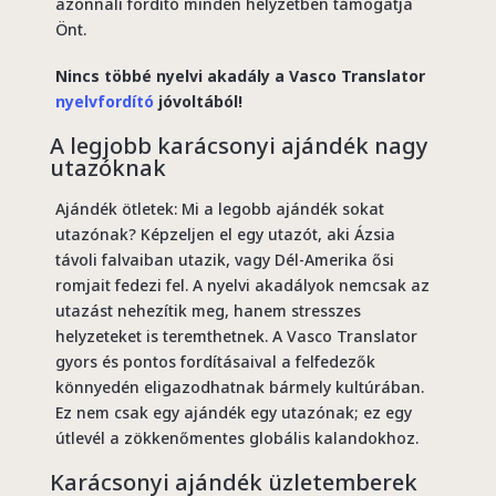
azonnali fordító minden helyzetben támogatja
Önt.
Nincs többé nyelvi akadály a Vasco Translator
nyelvfordító
jóvoltából!
A legjobb karácsonyi ajándék nagy
utazóknak
Ajándék ötletek: Mi a legobb ajándék sokat
utazónak? Képzeljen el egy utazót, aki Ázsia
távoli falvaiban utazik, vagy Dél-Amerika ősi
romjait fedezi fel. A nyelvi akadályok nemcsak az
utazást nehezítik meg, hanem stresszes
helyzeteket is teremthetnek. A Vasco Translator
gyors és pontos fordításaival a felfedezők
könnyedén eligazodhatnak bármely kultúrában.
Ez nem csak egy ajándék egy utazónak; ez egy
útlevél a zökkenőmentes globális kalandokhoz.
Karácsonyi ajándék üzletemberek