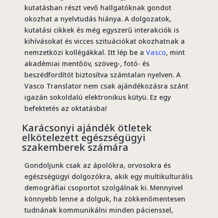
kutatásban részt vevő hallgatóknak gondot
okozhat a nyelvtudás hiánya. A dolgozatok,
kutatási cikkek és még egyszerű interakciók is
kihívásokat és vicces szituációkat okozhatnak a
nemzetközi kollégákkal. Itt lép be a
Vasco
, mint
akadémiai mentőöv, szöveg-, fotó- és
beszédfordítót biztosítva számtalan nyelven. A
Vasco Translator nem csak ajándékozásra szánt
igazán sokoldalú elektronikus kütyü. Ez egy
befektetés az oktatásba!
Karácsonyi ajándék ötletek
elkötelezett egészségügyi
szakemberek számára
Gondoljunk csak az ápolókra, orvosokra és
egészségügyi dolgozókra, akik egy multikulturális
demográfiai csoportot szolgálnak ki. Mennyivel
könnyebb lenne a dolguk, ha zökkenőmentesen
tudnának kommunikálni minden pácienssel,