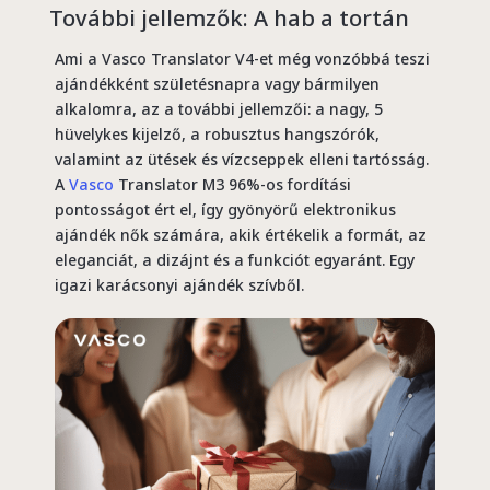
További jellemzők: A hab a tortán
Ami a Vasco Translator V4-et még vonzóbbá teszi
ajándékként születésnapra vagy bármilyen
alkalomra, az a további jellemzői: a nagy, 5
hüvelykes kijelző, a robusztus hangszórók,
valamint az ütések és vízcseppek elleni tartósság.
A
Vasco
Translator M3 96%-os fordítási
pontosságot ért el, így gyönyörű elektronikus
ajándék nők számára, akik értékelik a formát, az
eleganciát, a dizájnt és a funkciót egyaránt. Egy
igazi karácsonyi ajándék szívből.