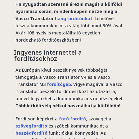
Ha
nyugodtan szeretné érezni magát a külföldi
nyaralása során, mindenképpen nézze meg a
Vasco Translator
hangfordítónkat
. Lehetővé
teszi a kommunikációt a világ több mint 90%-ával.
Akár 108 nyelv is megtalálható egyetlen
hordozható fordítóeszközben!
Ingyenes internettel a
fordításokhoz
Az Európán kívül beszélt nyelvek többségét
támogatja a Vasco Translator V4 és a Vasco
Translator M3
fordítógép
. Vigye magával a Vasco
Translator beszélő fordítóeszközt az utazásra,
amivel legyőzheti a kommunikációs nehézségeket.
Többletköltsélg nélkül használhatja külföldön
!
Fordítson képeket a
fotó fordító
, szöveget a
szövegfordító
és szóbeli kommunikációt a
beszédfordító
funkciókkal könnyedén. Az