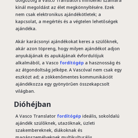
dolgozóig a Vasco Translators mindenki számára
kínál megoldást az élet megkönnyítésére. Ezek
nem csak elektronikus ajándékötletek; a
kapcsolat, a megértés és a végtelen lehetőségek
ajándéka.
Akár karácsonyi ajándékokat keres a szülőknek,
akár azon töpreng, hogy milyen ajándékot adjon
anyukájának és apukájának évfordulójuk
alkalmából, a Vasco
fordítógép
a hasznosság és
az átgondoltság jelképe. A Vascóval nem csak egy
eszközt ad; a zökkenőmentes kommunikációt
ajándékozza egy gyönyörűen összekapcsolt
világban.
Dióhéjban
A Vasco Translator
fordítógép
ideális, sokoldalú
ajándék szülőknek, utazóknak, üzleti
szakembereknek, diákoknak és
magánszemélyeknek multikulturális