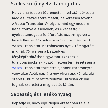
Széles körű nyelvi támogatás
Ha valaha is azon töprengett, mivel ajándékozza
meg az utazás szerelmeseit, ne keressen tovább.
A Vasco Translator V4 olyan, mint egy modern
Bábel tornya a zsebében, és elképesztő 108
nyelvet támogat a fotófordításhoz, 76 nyelvet a
beszédhez és 90 nyelvet a szövegfordításhoz. A
Vasco Translator M3 robusztus nyelvi támogatást
is kínál, 76 nyelven a beszéd- és
fényképfordításhoz egyaránt. Ezeknek a
tulajdonságoknak köszönhetően természetesen a
Vasco
Translator tökéletes ajándék karácsonyra,
vagy akár Apák napjára egy olyan apukának, aki
szeret új kultúrákat felfedezni. Biztosan örülni
fognak szerettei a meglepetés láttán.
Sebesség és Hatékonyság
Képzelje el, hogy egy idegen országban találja