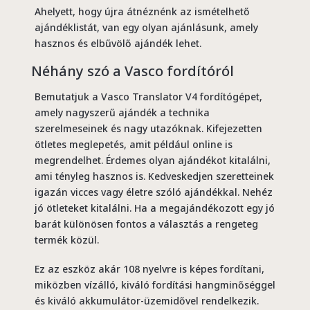
Ahelyett, hogy újra átnéznénk az ismételhető
ajándéklistát, van egy olyan ajánlásunk, amely
hasznos és elbűvölő ajándék lehet.
Néhány szó a
Vasco
fordítóról
Bemutatjuk a Vasco Translator V4 fordítógépet,
amely nagyszerű ajándék a technika
szerelmeseinek és nagy utazóknak. Kifejezetten
ötletes meglepetés, amit például online is
megrendelhet. Érdemes olyan ajándékot kitalálni,
ami tényleg hasznos is. Kedveskedjen szeretteinek
igazán vicces vagy életre szóló ajándékkal. Nehéz
jó ötleteket kitalálni. Ha a megajándékozott egy jó
barát különösen fontos a választás a rengeteg
termék közül.
Ez az eszköz akár 108 nyelvre is képes fordítani,
miközben vízálló, kiváló fordítási hangminőséggel
és kiváló akkumulátor-üzemidővel rendelkezik.