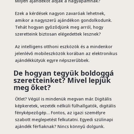
Milyen ajándékot adjak a nagyapámnak?
Ezek a kérdések nagyon zavaróak lehetnek,
amikor a nagyszerű ajándékon gondolkodunk.
Tehát hogyan győződjünk meg arról, hogy
szeretteink biztosan elégedettek lesznek?
Az intelligens otthoni eszközök és a mindenkor
jelenlévő mobileszközök korában az elektronikus
ajándékkütyük egyre népszerűbbek.
De hogyan tegyük boldoggá
szeretteinket? Mivel lepjük
meg őket?
Ötlet? Végül is mindenük megvan már. Digitális
képkeretek, vezeték nélküli fülhallgatók, digitális
fényképezőgép… Fontos, az igazi személyre
szabott meglepetést felkutatni. Egyedi szülinapi
ajándék férfiaknak? Nincs könnyű dolgunk.