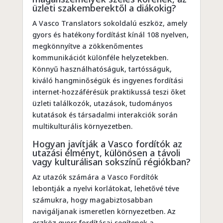
üzleti szakemberektől a diákokig?
A Vasco Translators sokoldalú eszköz, amely
gyors és hatékony fordítást kínál 108 nyelven,
megkönnyítve a zökkenőmentes
kommunikációt különféle helyzetekben.
Könnyű használhatóságuk, tartósságuk,
kiváló hangminőségük és ingyenes fordítási
internet-hozzáférésük praktikussá teszi őket
üzleti találkozók, utazások, tudományos
kutatások és társadalmi interakciók során
multikulturális környezetben.
Hogyan javítják a Vasco fordítók az
utazási élményt, különösen a távoli
vagy kulturálisan sokszínű régiókban?
Az utazók számára a Vasco Fordítók
lebontják a nyelvi korlátokat, lehetővé téve
számukra, hogy magabiztosabban
navigáljanak ismeretlen környezetben. Az
eszköz gyors fordításai segítenek a