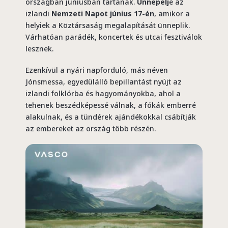
országban júniusban tartanak.
Ünnepelj
e az
izlandi
Nemzeti Napot június 17-én
, amikor a
helyiek a Köztársaság megalapítását ünneplik.
Várhatóan parádék, koncertek és utcai fesztiválok
lesznek.
Ezenkívül a nyári napforduló, más néven
Jónsmessa, egyedülálló bepillantást nyújt az
izlandi folklórba és hagyományokba, ahol a
tehenek beszédképessé válnak, a fókák emberré
alakulnak, és a tündérek ajándékokkal csábítják
az embereket az ország több részén.