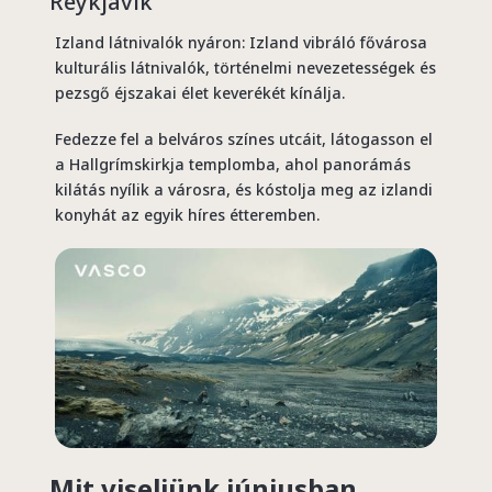
Reykjavík
Izland látnivalók nyáron: Izland vibráló fővárosa
kulturális látnivalók, történelmi nevezetességek és
pezsgő éjszakai élet keverékét kínálja.
Fedezze fel a belváros színes utcáit, látogasson el
a Hallgrímskirkja templomba, ahol panorámás
kilátás nyílik a városra, és kóstolja meg az izlandi
konyhát az egyik híres étteremben.
Mit viseljünk júniusban