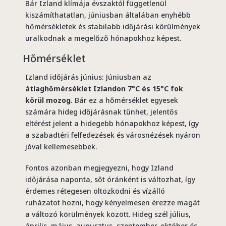
Bár Izland klímája évszaktól függetlenül
kiszámíthatatlan, júniusban általában enyhébb
hőmérsékletek és stabilabb időjárási körülmények
uralkodnak a megelőző hónapokhoz képest.
Hőmérséklet
Izland időjárás június: Júniusban az
átlaghőmérséklet Izlandon 7°C és 15°C fok
körül mozog.
Bár ez a hőmérséklet egyesek
számára hideg időjárásnak tűnhet, jelentős
eltérést jelent a hidegebb hónapokhoz képest, így
a szabadtéri felfedezések és városnézések nyáron
jóval kellemesebbek.
Fontos azonban megjegyezni, hogy Izland
időjárása naponta, sőt óránként is változhat, így
érdemes rétegesen öltözködni és vízálló
ruházatot hozni, hogy kényelmesen érezze magát
a változó körülmények között. Hideg szél július,
április, május, augusztus, szeptember, október és