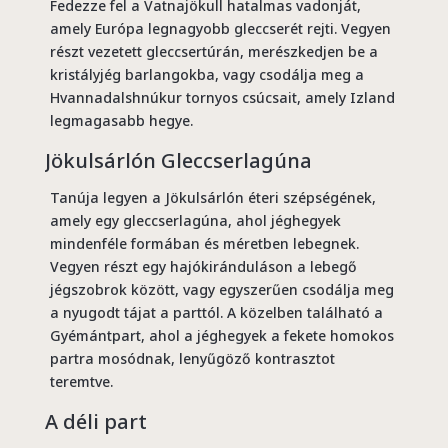
Fedezze fel a Vatnajökull hatalmas vadonját,
amely Európa legnagyobb gleccserét rejti. Vegyen
részt vezetett gleccsertúrán, merészkedjen be a
kristályjég barlangokba, vagy csodálja meg a
Hvannadalshnúkur tornyos csúcsait, amely Izland
legmagasabb hegye.
Jökulsárlón Gleccserlagúna
Tanúja legyen a Jökulsárlón éteri szépségének,
amely egy gleccserlagúna, ahol jéghegyek
mindenféle formában és méretben lebegnek.
Vegyen részt egy hajókiránduláson a lebegő
jégszobrok között, vagy egyszerűen csodálja meg
a nyugodt tájat a parttól. A közelben található a
Gyémántpart, ahol a jéghegyek a fekete homokos
partra mosódnak, lenyűgöző kontrasztot
teremtve.
A déli part