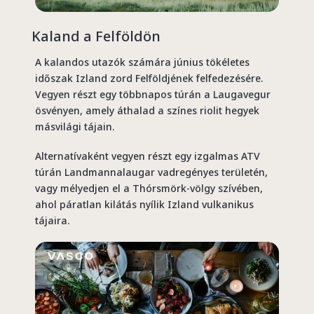
Kaland a Felföldön
A kalandos utazók számára június tökéletes
időszak Izland zord Felföldjének felfedezésére.
Vegyen részt egy többnapos túrán a Laugavegur
ösvényen, amely áthalad a színes riolit hegyek
másvilági tájain.
Alternatívaként vegyen részt egy izgalmas ATV
túrán Landmannalaugar vadregényes területén,
vagy mélyedjen el a Thórsmörk-völgy szívében,
ahol páratlan kilátás nyílik Izland vulkanikus
tájaira.