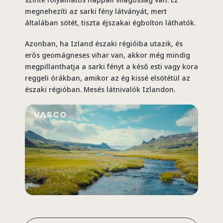
megnehezíti az sarki fény látványát, mert
általában sötét, tiszta éjszakai égbolton láthatók.
Azonban, ha Izland északi régióiba utazik, és
erős geomágneses vihar van, akkor még mindig
megpillanthatja a sarki fényt a késő esti vagy kora
reggeli órákban, amikor az ég kissé elsötétül az
északi régióban. Mesés látnivalók Izlandon.