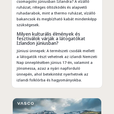
csomagolni júniusban Izlandra? A vízálló
ruházat, réteges öltözködés és alapvető
ruhadarabok, mint a thermo ruházat, vízálló
bakancsok és megbízható kabát mindenképp
szükségesek.
Milyen kulturális élmények és
fesztiválok várják a látogatókat
Izlandon júniusban?
Júniusi ünnepek: A természeti csodák mellett
a látogatók részt vehetnek az izlandi Nemzeti
Nap ünneplésében június 17-én, valamint a
Jónsmessa, azaz a nyári napforduló
ünnepén, ahol betekintést nyerhetnek az
izlandi folklórba és hagyományokba.