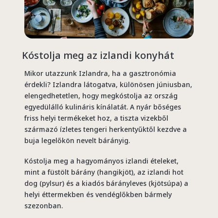
Kóstolja meg az izlandi konyhát
Mikor utazzunk Izlandra, ha a gasztronómia
érdekli? Izlandra látogatva, különösen júniusban,
elengedhetetlen, hogy megkóstolja az ország
egyedülálló kulináris kínálatát. A nyár bőséges
friss helyi termékeket hoz, a tiszta vizekből
származó ízletes tengeri herkentyűktől kezdve a
buja legelőkön nevelt bárányig.
Kóstolja meg a hagyományos izlandi ételeket,
mint a füstölt bárány (hangikjöt), az izlandi hot
dog (pylsur) és a kiadós bárányleves (kjötsúpa) a
helyi éttermekben és vendéglőkben bármely
szezonban.