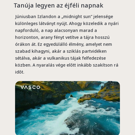
Tanúja legyen az éjféli napnak
Júniusban Izlandon a „midnight sun” jelensége
különleges látványt nyújt. Ahogy közeledik a nyári
napforduló, a nap alacsonyan marad a
horizonton, arany fényt vetítve a tájra hosszú
órákon át. Ez egyedülálló élmény, amelyet nem
szabad kihagyni, akár a sziklás partvidéken
sétálva, akár a vulkanikus tájak felfedezése
közben. A nyaralás vége előtt inkább szakítson rá
időt.