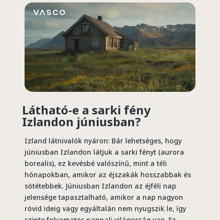
Látható-e a sarki fény
Izlandon júniusban?
Izland látnivalók nyáron: Bár lehetséges, hogy
júniusban Izlandon látjuk a sarki fényt (aurora
borealis), ez kevésbé valószínű, mint a téli
hónapokban, amikor az éjszakák hosszabbak és
sötétebbek. Júniusban Izlandon az éjféli nap
jelensége tapasztalható, amikor a nap nagyon
rövid ideig vagy egyáltalán nem nyugszik le, így
szinte folyamatos nappali világosság van. Ez