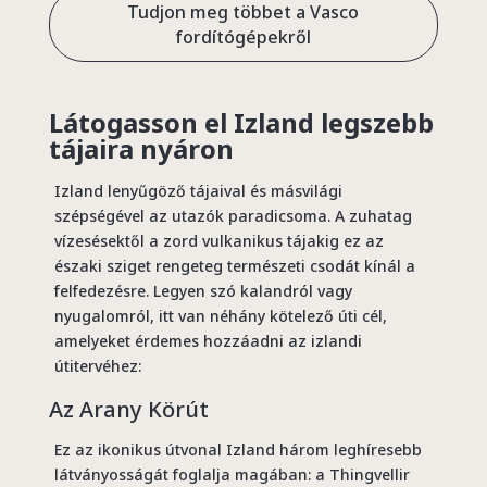
Tudjon meg többet a Vasco
fordítógépekről
Látogasson el Izland legszebb
tájaira nyáron
Izland lenyűgöző tájaival és másvilági
szépségével az utazók paradicsoma. A zuhatag
vízesésektől a zord vulkanikus tájakig ez az
északi sziget rengeteg természeti csodát kínál a
felfedezésre. Legyen szó kalandról vagy
nyugalomról, itt van néhány kötelező úti cél,
amelyeket érdemes hozzáadni az izlandi
útitervéhez:
Az Arany Körút
Ez az ikonikus útvonal Izland három leghíresebb
látványosságát foglalja magában: a Thingvellir