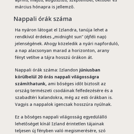
március hónapra is jellemző.
Nappali órák száma
Ha nyáron látogat el Izlandra, tanúja lehet a
rendkívül érdekes „midnight sun” (éjféli nap)
jelenségének. Ahogy közeledik a nyári napforduló,
a nap alacsonyan marad a horizonton, arany
fényt vetítve a tájra hosszú órákon át.
Nappali órák száma: Izlandon
júniusban
körülbelül 20 órás nappali világosságra
számíthatunk,
ami bőséges időt biztosít az
ország természeti csodáinak felfedezésére és a
szabadtéri kalandokra, még az esti órákban is.
Vagyis a nappalok igencsak hosszúra nyúlnak.
Ez a bőséges nappali világosság egyedülálló
lehetőséget kínál Izland érintetlen tájainak
teljesen új fényben való megismerésére, szó