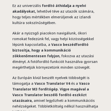
Ez az univerzális
fordító áthidalja a nyelvi
akadályokat,
lehetővé téve az utazók számára,
hogy teljes mértékben elmerüljenek az izlandi
kultúra sokszínűségében.
Akár a nyüzsgő piacokon navigálunk, ókori
romokat fedezünk fel, vagy helyi közösségekkel
lépünk kapcsolatba, a
Vasco beszédfordító
biztosítja, hogy a kommunikáció
zökkenőmentesen folyjon
, fokozva az utazási
élményt. A fotófordító funkciót használva gyorsan
megérthetjük környezetünk minden szövegét.
Az Európán kívül beszélt nyelvek többségét is
támogatja a
Vasco Translator V4
és a
Vasco
Translator M3 fordítógép.
Vigye magával a
Vasco Translator beszélő fordító eszközt
utazásaira,
amivel legyőzheti a kommunikációs
nehézségeket. Többletköltség nélkül használhatja