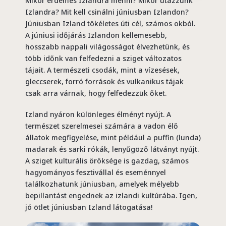
Mikor érdemes Izlandra menni? Mikor utazzunk
Izlandra? Mit kell csinálni júniusban Izlandon?
Júniusban Izland tökéletes úti cél, számos okból.
A júniusi időjárás Izlandon kellemesebb,
hosszabb nappali világosságot élvezhetünk, és
több időnk van felfedezni a sziget változatos
tájait. A természeti csodák, mint a vízesések,
gleccserek, forró források és vulkanikus tájak
csak arra várnak, hogy felfedezzük őket.
Izland nyáron különleges élményt nyújt. A
természet szerelmesei számára a vadon élő
állatok megfigyelése, mint például a puffin (lunda)
madarak és sarki rókák, lenyűgöző látványt nyújt.
A sziget kulturális öröksége is gazdag, számos
hagyományos fesztivállal és eseménnyel
találkozhatunk júniusban, amelyek mélyebb
bepillantást engednek az izlandi kultúrába. Igen,
jó ötlet júniusban Izland látogatása!