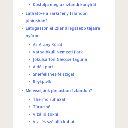
Kóstolja meg az izlandi konyhát
Látható-e a sarki fény Izlandon
júniusban?
Látogasson el Izland legszebb tájaira
nyáron
Az Arany Körút
Vatnajökull Nemzeti Park
Jökulsárlón Gleccserlagúna
A déli part
Snæfellsnes-félsziget
Reykjavík
Mit viseljünk júniusban Izlandon?
Thermo ruházat
Túracipő
Vízálló zokni
Víz- és szélálló kabát