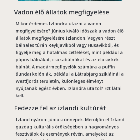
Vadon élő állatok megfigyelése
Mikor érdemes Izlandra utazni a vadon
megfigyelésére? Június kiváló időszak a vadon élő
állatok megfigyelésére Izlandon. Vegyen részt
bálnales túrán Reykjavikból vagy Husavikból, és
figyelje meg a hatalmas cetféléket, mint például a
púpos bálnákat, csukabálnákat és az elusiv kék
bálnát. A madármegfigyelők számára a puffin
(lunda) kolóniák, például a Látrabjarg szikláinál a
Westfjords területén, különleges élményt
nyújtanak egész évben. Izlandra utazol? Ezt látni
kell.
Fedezze fel az izlandi kultúrát
Izland nyáron: júniusi ünnepek. Merüljön el Izland
gazdag kulturális örökségében a hagyományos
fesztiválok és események révén, amelyeket az