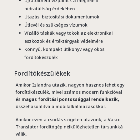
Újratölthető vízpalack a megfelelő
hidratáltság érdekében
Utazási biztosítási dokumentumok
Útlevél és szükséges vízumok
Vízálló táskák vagy tokok az elektronikai
eszközök és értéktárgyak védelmére
Könnyű, kompakt útikönyv vagy okos
fordítókészülék
Fordítókészülékek
Amikor Izlandra utazik, nagyon hasznos lehet egy
fordítókészülék, mivel számos modern funkcióval
és
magas fordítási pontossággal rendelkezik,
összehasonlítva a mobilalkalmazásokkal.
Amikor ezen a csodás szigeten utazunk, a Vasco
Translator fordítógép nélkülözhetetlen társunkká
válik.