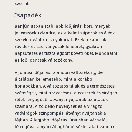
szerint.
Csapadék
Bár júniusban stabilabb időjárási körülmények
jellemzőek Izlandra, az alkalmi záporok és élénk
szelek továbbra is gyakoriak. Ezek a záporok
rövidek és szórványosak lehetnek, gyakran
napsütéses és tiszta égbolt követi őket. Mondhatni
az idő igencsak változékony.
A júniusi időjárás Izlandon változékony, de
általában kellemesebb, mint a korábbi
hónapokban. A változatos tájak és a természetes
szépségek, mint a vízesések, gleccserek és virágzó
rétek lenyűgöző látványt nyújtanak az utazók
számára. A zöldellő növényzet és a virágzó
vadvirágok színpompás látványt nyújtanak a
tájban. A legjobb időjárás júniusban várható,
télen jóval a nyári átlaghőmérséklet alatt vannak