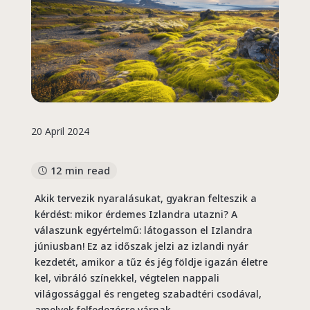
20 April 2024
12 min read
Akik tervezik nyaralásukat, gyakran felteszik a
kérdést: mikor érdemes Izlandra utazni? A
válaszunk egyértelmű: látogasson el Izlandra
júniusban! Ez az időszak jelzi az izlandi nyár
kezdetét, amikor a tűz és jég földje igazán életre
kel, vibráló színekkel, végtelen nappali
világossággal és rengeteg szabadtéri csodával,
amelyek felfedezésre várnak.