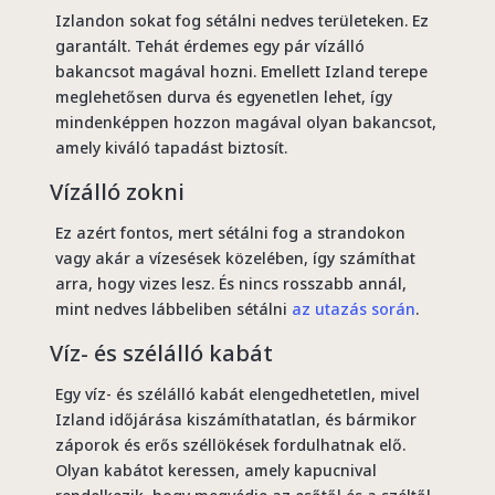
Izlandon sokat fog sétálni nedves területeken. Ez
garantált. Tehát érdemes egy pár vízálló
bakancsot magával hozni. Emellett Izland terepe
meglehetősen durva és egyenetlen lehet, így
mindenképpen hozzon magával olyan bakancsot,
amely kiváló tapadást biztosít.
Vízálló zokni
Ez azért fontos, mert sétálni fog a strandokon
vagy akár a vízesések közelében, így számíthat
arra, hogy vizes lesz. És nincs rosszabb annál,
mint nedves lábbeliben sétálni
az utazás során
.
Víz- és szélálló kabát
Egy víz- és szélálló kabát elengedhetetlen, mivel
Izland időjárása kiszámíthatatlan, és bármikor
záporok és erős széllökések fordulhatnak elő.
Olyan kabátot keressen, amely kapucnival