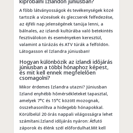
kipróbálni Izlandon júniusban?
A főbb látványosságok és tevékenységek közé
tartozik a vízesések és gleccserek felfedezése,
az éjféli nap jelenségének tanúja lenni, a
bálnales, az izlandi kultúrába való betekintés
fesztiválokon és eseményeken keresztül,
valamint a túrázás és ATV túrák a felföldön.
Látogasson el Izlandra júniusban!
Hogyan különbözik az izlandi időjárás
júniusban a többi hónaphoz képest,
és mit kell ennek megfelelően
csomagolni?
Mikor érdemes Izlandra utazni? Júniusban
Izland enyhébb hőmérsékleteket tapasztal,
amelyek 7°C és 15°C között mozognak,
összehasonlítva a hidegebb hónapokkal.
Körülbelül 20 órás nappali világosságra lehet
számítani.Izland időjárás nyáron: Átfutó
záporok és élénk szél előfordulhat.Mit kell