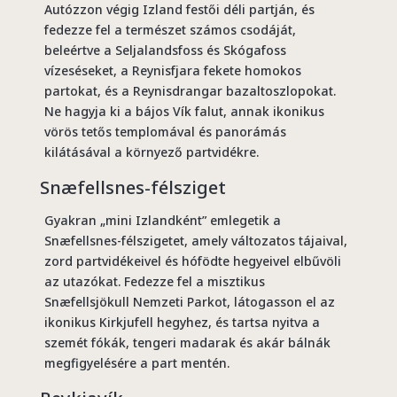
Autózzon végig Izland festői déli partján, és
fedezze fel a természet számos csodáját,
beleértve a Seljalandsfoss és Skógafoss
vízeséseket, a Reynisfjara fekete homokos
partokat, és a Reynisdrangar bazaltoszlopokat.
Ne hagyja ki a bájos Vík falut, annak ikonikus
vörös tetős templomával és panorámás
kilátásával a környező partvidékre.
Snæfellsnes-félsziget
Gyakran „mini Izlandként” emlegetik a
Snæfellsnes-félszigetet, amely változatos tájaival,
zord partvidékeivel és hófödte hegyeivel elbűvöli
az utazókat. Fedezze fel a misztikus
Snæfellsjökull Nemzeti Parkot, látogasson el az
ikonikus Kirkjufell hegyhez, és tartsa nyitva a
szemét fókák, tengeri madarak és akár bálnák
megfigyelésére a part mentén.