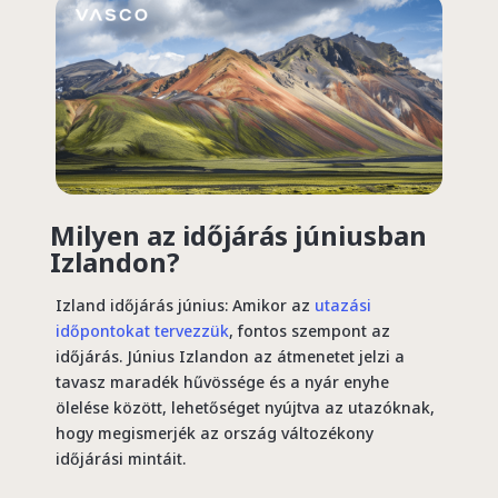
Milyen az időjárás júniusban
Izlandon?
Izland időjárás június: Amikor az
utazási
időpontokat tervezzük
, fontos szempont az
időjárás. Június Izlandon az átmenetet jelzi a
tavasz maradék hűvössége és a nyár enyhe
ölelése között, lehetőséget nyújtva az utazóknak,
hogy megismerjék az ország változékony
időjárási mintáit.