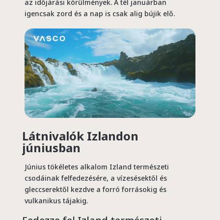
az időjárási körülmények. A tél januárban
igencsak zord és a nap is csak alig bújik elő.
Látnivalók Izlandon
júniusban
Június tökéletes alkalom Izland természeti
csodáinak felfedezésére, a vízesésektől és
gleccserektől kezdve a forró forrásokig és
vulkanikus tájakig.