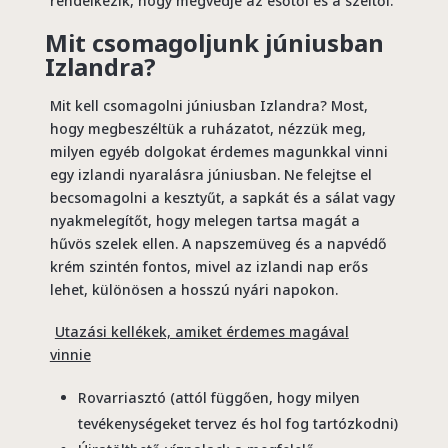
rendelkezik, hogy megvédje az esőtől és a széltől.
Mit csomagoljunk júniusban
Izlandra?
Mit kell csomagolni júniusban Izlandra? Most,
hogy megbeszéltük a ruházatot, nézzük meg,
milyen egyéb dolgokat érdemes magunkkal vinni
egy izlandi nyaralásra júniusban. Ne felejtse el
becsomagolni a kesztyűt, a sapkát és a sálat vagy
nyakmelegítőt, hogy melegen tartsa magát a
hűvös szelek ellen. A napszemüveg és a napvédő
krém szintén fontos, mivel az izlandi nap erős
lehet, különösen a hosszú nyári napokon.
Utazási kellékek, amiket érdemes magával
vinnie
Rovarriasztó (attól függően, hogy milyen
tevékenységeket tervez és hol fog tartózkodni)