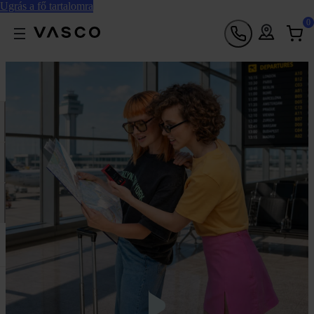
Ugrás a fő tartalomra
0