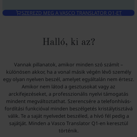
SZEREZD MEG A VASCO TRANSLATOR Q1-ET
Halló, ki az?
Vannak pillanatok, amikor minden szó számít –
különösen akkor, ha a vonal másik végén lévő személy
egy olyan nyelven beszél, amelyet egyáltalán nem értesz.
Amikor nem látod a gesztusokat vagy az
arckifejezéseket, a professzionális nyelvi támogatás
mindent megváltoztathat. Szerencsére a telefonhívás-
fordítási funkcióval minden beszélgetés kristálytisztává
válik. Te a saját nyelvedet beszéled, a hívó fél pedig a
sajátját. Minden a Vasco Translator Q1-en keresztül
történik.