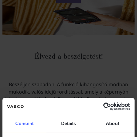
Élvezd a beszélgetést!
Beszéljen szabadon. A funkció kihangosító módban
működik, valós idejű fordítással, amely a képernyőn
jelenik meg. Minden felhasználó hallja mind az eredeti,
mind a lefordított beszédet.
Consent
Details
About
NEVEZHETŐ JÁTÉKVÁLTOZTATÓNAK! KIS