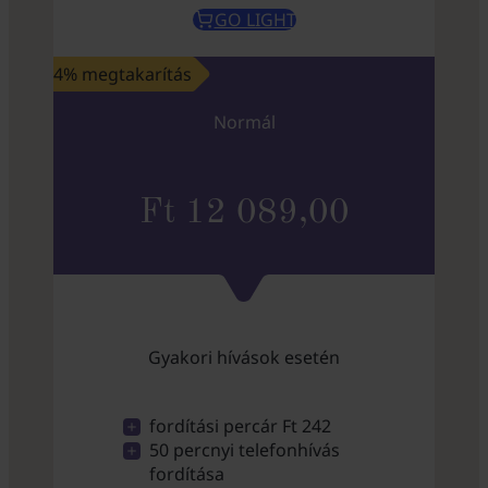
GO LIGHT
4% megtakarítás
Normál
Ft 12 089,00
Gyakori hívások esetén
fordítási percár Ft 242
50 percnyi telefonhívás
fordítása