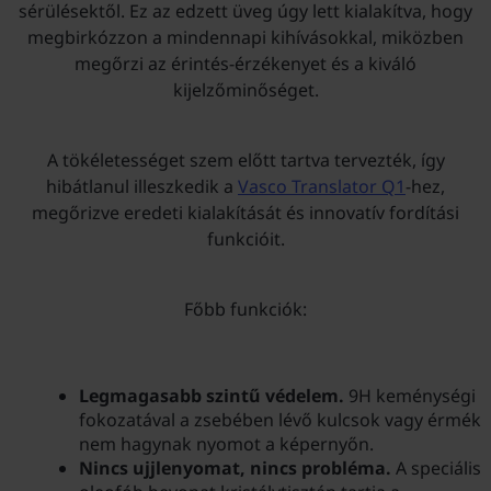
sérülésektől. Ez az edzett üveg úgy lett kialakítva, hogy
megbirkózzon a mindennapi kihívásokkal, miközben
megőrzi az érintés-érzékenyet és a kiváló
kijelzőminőséget.
A tökéletességet szem előtt tartva tervezték, így
hibátlanul illeszkedik a
Vasco Translator Q1
-hez,
megőrizve eredeti kialakítását és innovatív fordítási
funkcióit.
Főbb funkciók:
Legmagasabb szintű védelem.
9H keménységi
fokozatával a zsebében lévő kulcsok vagy érmék
nem hagynak nyomot a képernyőn.
Nincs ujjlenyomat, nincs probléma.
A speciális