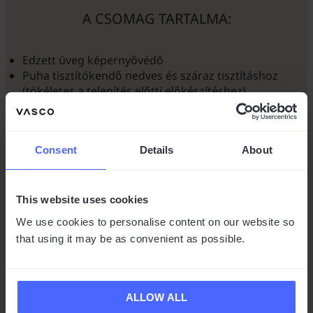
A CSOMAG TARTALMA:
Edzett üveg képernyővédő
Puha tisztítókendő nedves és száraz tisztításhoz
(tökéletes a telepítés előtti előkészítéshez)
Por eltávolítási és telepítési útmutató matricakészlet
Consent
Details
About
NÉZZE MEG, HOGYAN KELL TELEPÍTENI:
This website uses cookies
We use cookies to personalise content on our website so
that using it may be as convenient as possible.
ALLOW ALL