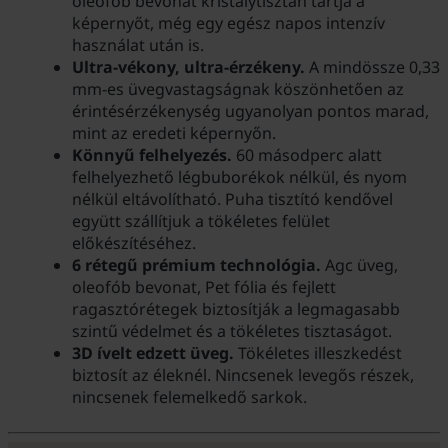
oleofób bevonat kristálytisztán tartja a
képernyőt, még egy egész napos intenzív
használat után is.
Ultra-vékony, ultra-érzékeny.
A mindössze 0,33
mm-es üvegvastagságnak köszönhetően az
érintésérzékenység ugyanolyan pontos marad,
mint az eredeti képernyőn.
Könnyű felhelyezés.
60 másodperc alatt
felhelyezhető légbuborékok nélkül, és nyom
nélkül eltávolítható. Puha tisztító kendővel
együtt szállítjuk a tökéletes felület
előkészítéséhez.
6 rétegű prémium technológia.
Agc üveg,
oleofób bevonat, Pet fólia és fejlett
ragasztórétegek biztosítják a legmagasabb
szintű védelmet és a tökéletes tisztaságot.
3D ívelt edzett üveg.
Tökéletes illeszkedést
biztosít az éleknél. Nincsenek levegős részek,
nincsenek felemelkedő sarkok.