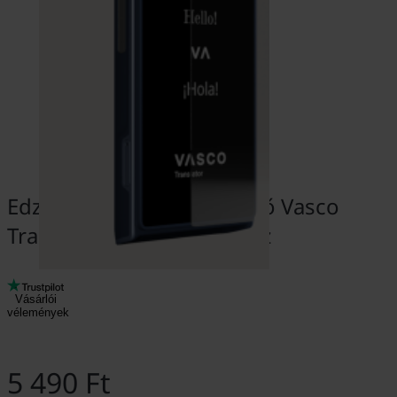
Edzett üveg képernyővédő Vasco
Translator Q1 készülékhez
Vásárlói
vélemények
5 490 Ft