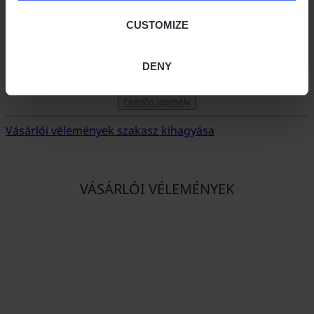
CUSTOMIZE
DENY
Felelős személy
Vásárlói vélemények szakasz kihagyása
VÁSÁRLÓI VÉLEMÉNYEK