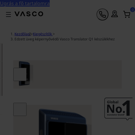
Ugrás a fő tartalomra
0
Kezdőlap
>
Kiegészítők
>
Edzett üveg képernyővédő Vasco Translator Q1 készülékhez