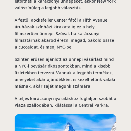
eltöltheti a karácsonyi ünnepeket, akkor New York
valószínűleg a legjobb választás.
A festői Rockefeller Center fától a Fifth Avenue
áruházak színházi kirakataiig ez a hely
filmszerűen ünnepi. Szóval, ha karácsonyi
filmsztárnak akarod érezni magad, pakold össze
a cuccaidat, és menj NYC-be.
Szintén erősen ajánlott az ünnepi vásárlást mind
a NYC-i bevásárlóközpontokban, mind a kisebb
üzletekben tervezni. Vannak a legjobb termékek,
amelyeket akár ajándékként is kezelhetünk valaki
másnak, akár saját magunk számára.
A teljes karácsonyi nyaraláshoz foglaljon szobát a
Plaza szállodában, kilátással a Central Parkra.