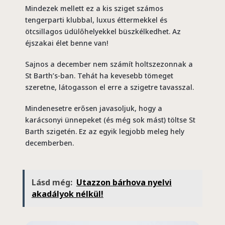
Mindezek mellett ez a kis sziget számos
tengerparti klubbal, luxus éttermekkel és
ötcsillagos üdülőhelyekkel büszkélkedhet. Az
éjszakai élet benne van!
Sajnos a december nem számít holtszezonnak a
St Barth’s-ban. Tehát ha kevesebb tömeget
szeretne, látogasson el erre a szigetre tavasszal.
Mindenesetre erősen javasoljuk, hogy a
karácsonyi ünnepeket (és még sok mást) töltse St
Barth szigetén. Ez az egyik legjobb meleg hely
decemberben.
Lásd még:
Utazzon bárhova nyelvi
akadályok nélkül!