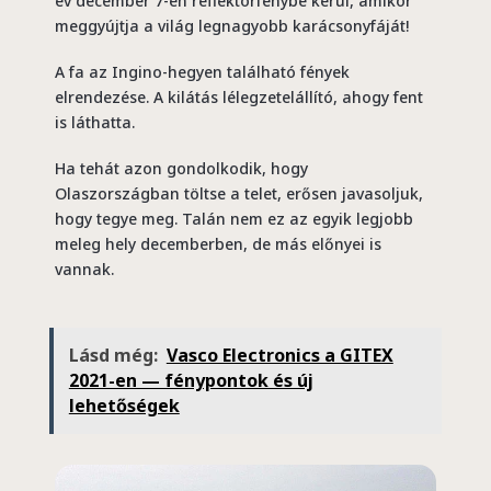
év december 7-én reflektorfénybe kerül, amikor
meggyújtja a világ legnagyobb karácsonyfáját!
A fa az Ingino-hegyen található fények
elrendezése. A kilátás lélegzetelállító, ahogy fent
is láthatta.
Ha tehát azon gondolkodik, hogy
Olaszországban töltse a telet, erősen javasoljuk,
hogy tegye meg. Talán nem ez az egyik legjobb
meleg hely decemberben, de más előnyei is
vannak.
Lásd még:
Vasco Electronics a GITEX
2021-en — fénypontok és új
lehetőségek