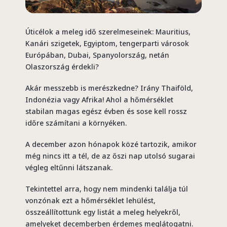
Úticélok a meleg idő szerelmeseinek: Mauritius,
Kanári szigetek, Egyiptom, tengerparti városok
Európában, Dubai, Spanyolország, netán
Olaszország érdekli?
Akár messzebb is merészkedne? Irány Thaiföld,
Indonézia vagy Afrika! Ahol a hőmérséklet
stabilan magas egész évben és sose kell rossz
időre számítani a környéken.
A december azon hónapok közé tartozik, amikor
még nincs itt a tél, de az őszi nap utolsó sugarai
végleg eltűnni látszanak.
Tekintettel arra, hogy nem mindenki találja túl
vonzónak ezt a hőmérséklet lehülést,
összeállítottunk egy listát a meleg helyekről,
amelyeket decemberben érdemes meglátogatni.