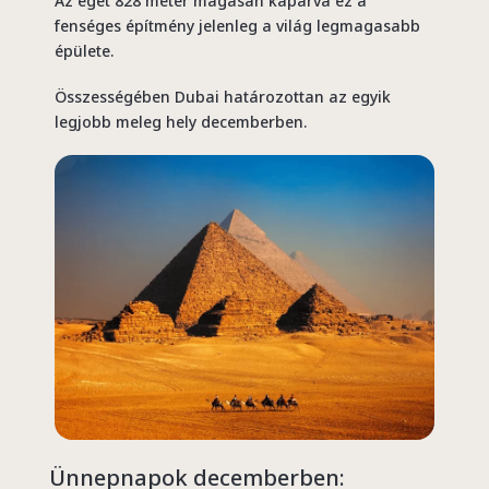
Az eget 828 méter magasan kaparva ez a
fenséges építmény jelenleg a világ legmagasabb
épülete.
Összességében Dubai határozottan az egyik
legjobb meleg hely decemberben.
Ünnepnapok decemberben: