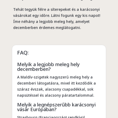
Tehát tegyük félre a síterepeket és a karácsonyi
vásárokat egy időre. Látni fogunk egy kis napot!
Íme néhány a legjobb meleg hely, amelyet
decemberben érdemes meglátogatni.
FAQ:
Melyik a legjobb meleg hely
decemberben?
A Maldív-szigetek nagyszerű meleg hely a
decemberi látogatásra, mivel itt kezdődik a
száraz évszak, alacsony csapadékkal, sok
napsütéssel és alacsony páratartalommal.
Melyik a legnépszerűbb karácsonyi
vásár Európában?
Strasbourg (Franciaország) rendkívül