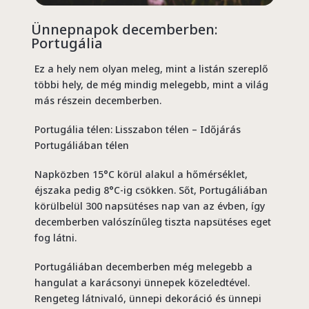
Ünnepnapok decemberben:
Portugália
Ez a hely nem olyan meleg, mint a listán szereplő
többi hely, de még mindig melegebb, mint a világ
más részein decemberben.
Portugália télen: Lisszabon télen – Időjárás
Portugáliában télen
Napközben 15°C körül alakul a hőmérséklet,
éjszaka pedig 8°C-ig csökken. Sőt, Portugáliában
körülbelül 300 napsütéses nap van az évben, így
decemberben valószínűleg tiszta napsütéses eget
fog látni.
Portugáliában decemberben még melegebb a
hangulat a karácsonyi ünnepek közeledtével.
Rengeteg látnivaló, ünnepi dekoráció és ünnepi