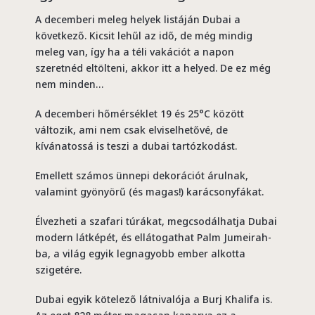
A decemberi meleg helyek listáján Dubai a
következő. Kicsit lehűl az idő, de még mindig
meleg van, így ha a téli vakációt a napon
szeretnéd eltölteni, akkor itt a helyed. De ez még
nem minden…
A decemberi hőmérséklet 19 és 25°C között
változik, ami nem csak elviselhetővé, de
kívánatossá is teszi a dubai tartózkodást.
Emellett számos ünnepi dekorációt árulnak,
valamint gyönyörű (és magas!) karácsonyfákat.
Élvezheti a szafari túrákat, megcsodálhatja Dubai
modern látképét, és ellátogathat Palm Jumeirah-
ba, a világ egyik legnagyobb ember alkotta
szigetére.
Dubai egyik kötelező látnivalója a Burj Khalifa is.