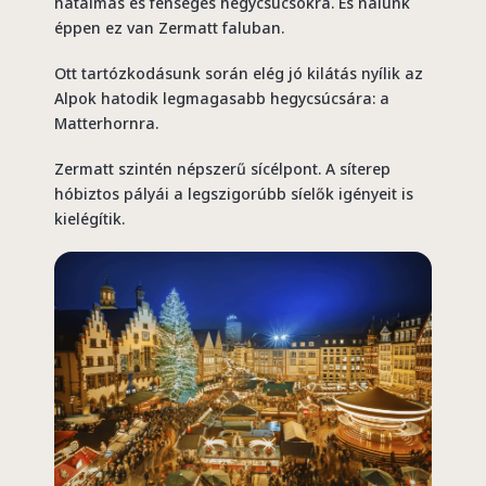
hatalmas és fenséges hegycsúcsokra. És nálunk
éppen ez van Zermatt faluban.
Ott tartózkodásunk során elég jó kilátás nyílik az
Alpok hatodik legmagasabb hegycsúcsára: a
Matterhornra.
Zermatt szintén népszerű sícélpont. A síterep
hóbiztos pályái a legszigorúbb síelők igényeit is
kielégítik.