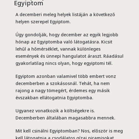
Egyiptom
A decemberi meleg helyek listáján a következő
helyen szerepel Egyiptom.
Úgy gondolják, hogy december az egyik legjobb
hónap az Egyiptomba való látogatásra. Kicsit
lehűl a hőmérséklet, vannak különleges
események és ünnepi hangulatot áraszt. Ráadásul
gyakorlatilag nincs olyan, hogy egyiptomi tél.
Egyiptom azonban valamivel több embert vonz
decemberben a szokásosnál. Tehát, ha nem
rajong a nagy tömegért, érdemes egy másik
évszakban ellátogatnia Egyiptomba.
Ugyanez vonatkozik a költségekre is.
Decemberben általában magasabbra mennek.
Mit kell csinálni Egyiptomban? Nos, először is meg
kell látogatnia a csodálatos gízai piramisokat.