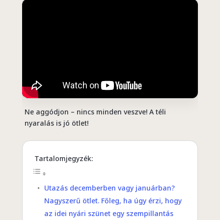
Ne aggódjon – nincs minden veszve! A téli
nyaralás is jó ötlet!
Tartalomjegyzék:
Utazás decemberben vagy januárban?
Nagyszerű ötlet. Főleg, ha úgy érzi, hogy
az idei nyári szünet egy szempillantás