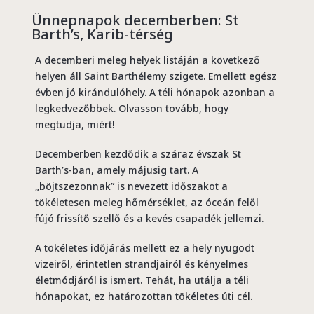
Ünnepnapok decemberben: St
Barth’s, Karib-térség
A decemberi meleg helyek listáján a következő
helyen áll Saint Barthélemy szigete. Emellett egész
évben jó kirándulóhely. A téli hónapok azonban a
legkedvezőbbek. Olvasson tovább, hogy
megtudja, miért!
Decemberben kezdődik a száraz évszak St
Barth’s-ban, amely májusig tart. A
„böjtszezonnak” is nevezett időszakot a
tökéletesen meleg hőmérséklet, az óceán felől
fújó frissítő szellő és a kevés csapadék jellemzi.
A tökéletes időjárás mellett ez a hely nyugodt
vizeiről, érintetlen strandjairól és kényelmes
életmódjáról is ismert. Tehát, ha utálja a téli
hónapokat, ez határozottan tökéletes úti cél.